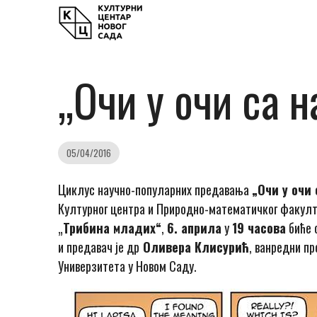
„Очи у очи са 
05/04/2016
Циклус научно-популарних предавања
„Очи у очи 
Културног центра и Природно-математичког факулте
„
Трибина младих“
,
6. априла
у
19 часова
биће 
и предавач је др
Оливера Клисурић
, ванредни п
Универзитета у Новом Саду.