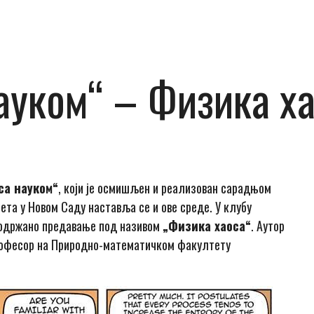
науком“ – Физика х
са науком“
, који је осмишљен и реализован сарадњом
та у Новом Саду наставља се и ове среде. У клубу
одржано предавање под називом
„Физика хаоса“
. Аутор
рофесор на Природно-математичком факултету