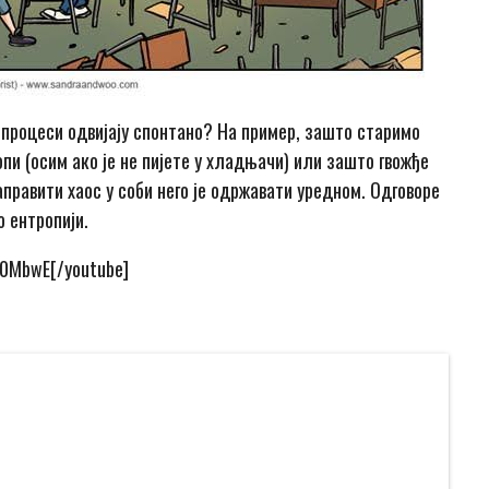
 процеси одвијају спонтано? На пример, зашто старимо
пи (осим ако је не пијете у хладњачи) или зашто гвожђе
аправити хаос у соби него је одржавати уредном. Одговоре
о ентропији.
C0MbwE[/youtube]