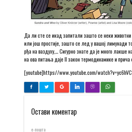
Да ли сте се икад запитали зашто се неки животни
или још простије, зашто се лед у вашој лимунади то
рђа на ваздуху,… Сигурно знате да је много лакше н
на ова питања даје II закон термодинамике и прича 
[youtube]https://www.youtube.com/watch?v=yc6hV
Остави коментар
е-пошта