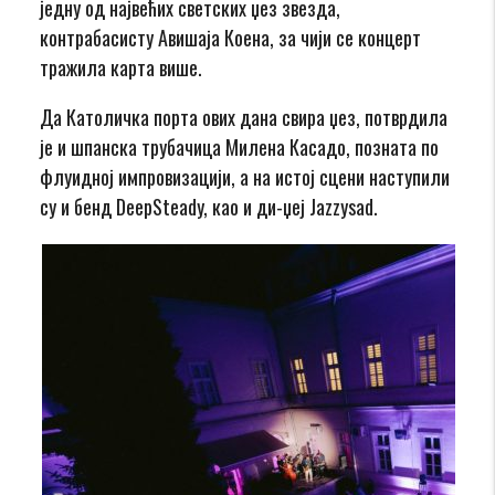
једну од највећих светских џез звезда,
контрабасисту Авишаја Коена, за чији се концерт
тражила карта више.
Да Католичка порта ових дана свира џез, потврдила
је и шпанска трубачица Милена Касадо, позната по
флуидној импровизацији, а на истој сцени наступили
су и бенд DeepSteady, као и ди-џеј Jazzysad.