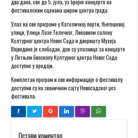
два дана, све до 5. јула, уз бројне концерте на
фестивалским сценама широм центра града.
Улаз на све програме у Католичкој порти, Његошевој
улици, Улици Лазе Телечког, Ликовном салону
Културног центра Новог Сада и дворишту Музеја
Војводине је слободан, док су улазнице за концерте
у Летњем биоскопу Културног центра Новог Сада
доступне у продаји.
Комплетан програм и све информације о фестивалу
доступни су на званичном сајту Новосадског џез
фестивала.
Остави коментар