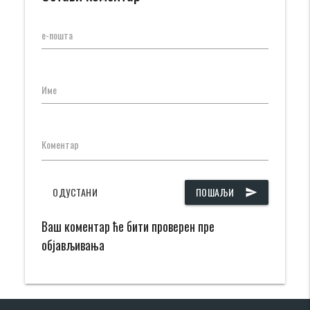
е-пошта
Име
Коментар
ОДУСТАНИ
ПОШАЉИ
send
Ваш коментар ће бити проверен пре
објављивања