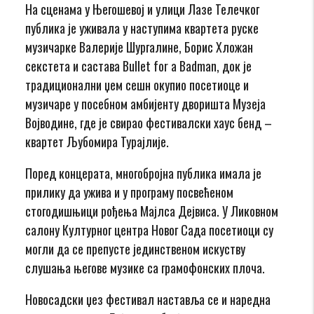
На сценама у Његошевој и улици Лазе Телечког
публика је уживала у наступима квартета руске
музичарке Валерије Шургалине, Борис Хложан
секстета и састава Bullet for a Badman, док је
традиционални џем сешн окупио посетиоце и
музичаре у посебном амбијенту дворишта Музеја
Војводине, где је свирао фестивалски хаус бенд –
квартет Љубомира Турајлије.
Поред концерата, многобројна публика имала је
прилику да ужива и у програму посвећеном
стогодишњици рођења Мајлса Дејвиса. У Ликовном
салону Културног центра Новог Сада посетиоци су
могли да се препусте јединственом искуству
слушања његове музике са грамофонских плоча.
Новосадски џез фестивал наставља се и наредна