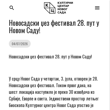
search
menu
Новосадски џез фестивал 28. пут у
Новом Саду!
04/07/2026
Новосадски џез фестивал 28. пут у Новом Саду!
У срцу Новог Сада у четвртак, 3. јула, отворен је 28.
Новосадски џез фестивал. Током првог дана, на
шест локација наступило је преко 30 извођача из
Србије, Еворпе и света. Јединствени простор летњег
биоскопа Културног центра Новог Сада угостио је