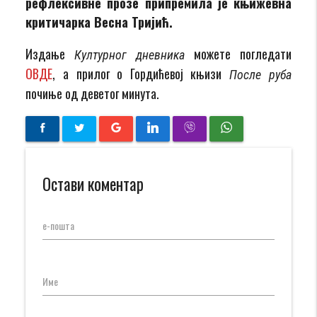
рефлексивне прозе припремила је књижевна
критичарка Весна Тријић.
Издање
можете погледати
Културног дневника
ОВДЕ
, а прилог о Гордићевој књизи
После руба
почиње од деветог минута.
Остави коментар
е-пошта
Име