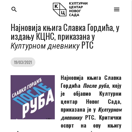
search
menu
Најновија књига Славка Гордића, у
издању КЦНС, приказана у
РТС
Културном дневнику
19/03/2021
Најновија књига Славка
Гордића
После руба
, коју
је објавио Културни
центар Новог Сада,
приказана је у
Културном
дневнику
РТС. Критички
осврт на ову књигу