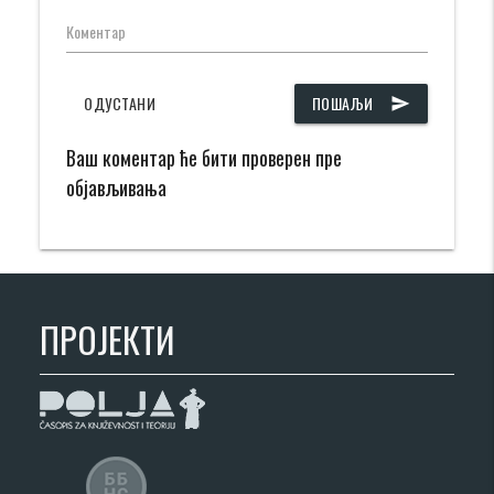
Коментар
ОДУСТАНИ
ПОШАЉИ
send
Ваш коментар ће бити проверен пре
објављивања
ПРОЈЕКТИ