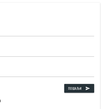
ПОШАЉИ
send
а