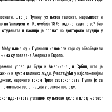
ознати, што је Пупину, уз његов таленат, марљивост и
о на Универзитет Колумбија 1879. године, када је већ био
 студената и касније је послат на докторске студије у
. Међу њима су и Пупинови калемови који су обезбедили
 њима су повезане Америка и Европа.
времено успео да буде и Американац и Србин, што је
ажних и духом великих људи. Учествујући у најсложенијим
ржаве, нарочито током Првог светског рата, Пупин је са
 помагањем својој нацији у сваком погледу.
ког идентитета углавном су његово дело и плод његовог