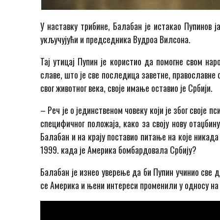
У наставку трибине, Балабан је истакао Пупинов ј
укључујући и председника Вудроа Вилсона.
Тај утицај Пупин је користио да помогне свом нар
славе, што је све последица заветне, православне о
свог животног века, своје имање оставио је Србији.
– Реч је о јединственом човеку који је због своје 
специфичног положаја, како за своју нову отаџбин
Балабан и на крају поставио питање на које никада
1999. када је Америка бомбардовала Србију?
Балабан је изнео уверење да би Пупин учинио све да
се Америка и њени интереси променили у односу на 