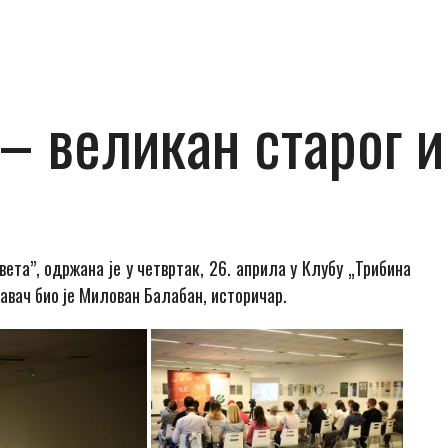
– великан старог и
вета”, одржана je у четвртак, 26. априла у Клубу „Трибина
авач био је Милован Балабан, историчар.