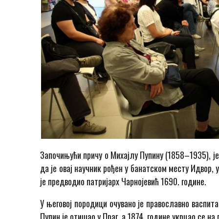
Започињући причу о Михајлу Пупину (1858–1935), је
да је овај научник рођен у банатском месту Идвор, 
је предводио патријарх Чарнојевић 1690. године.
У његовој породици очувано је православно васпит
Пупин је отишао у Праг, а 1874. године укрцао се на