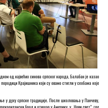
дном од највећих синова српског народа, Балабан је казао
у породици Крајишника који су овамо стигли у сеобама које
ање у духу српске традиције. После школовања у Панчеву,
 прекоокеански брод и отишао у Америку, у „Нови свет”, где