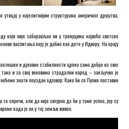
ак утицај у најелитнијим структурама америчког друштва,
оду који није заборављао ни у тренуцима највеће светске
снове васпитања коју је добио као дете у Идвору. На крају
психолошке и духовне стабилности црпео само добро из свог
у тако и за свој вековима страдални народ – закључио је
 нећемо знати поуздан одговор: Како би се Пупин поставио
 то спречи, али да није сигурно да би у томе успео, јер су
време када је он у тој земљи живео.