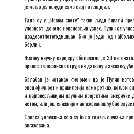
је могао да понуди само свој потенцијал.
Тада су у „Новом свету” такви људи бивали преп
упорност, донело непоновљив успех. Пупин се уписа
двадесетпетогодишњак. Био је један од најбољих
Берлин.
Његову научну каријеру обележило је 30 патената
пренос телефонске струје на даљину и захваљујући
Балабан је истакао феномен да је Пупин исто
специфичност и привилегија само ретких, вољом сн
и најповерљивијим научним пројектима америчке д
истом, или још снажнијом ангажованошћу био заузет
Српска удружења која су била темељ очувања српс
ангажовања.