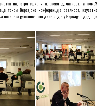
онстантна, стратешка и планска делатност, а помоћ
аца током Версајске конференције реалност, изузетно
а интереса југословенске делегације у Версају – додао је