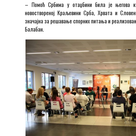
– Помоћ Србима у отаџбини била је његова к
новоствореној Краљевини Срба, Хрвата и Словен
значајна за решавање спорних питања и реализовањ
Балабан.