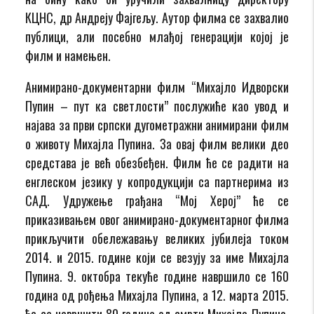
КЦНС, др Андреју Фајгељу. Аутор филма се захвалио
публици, али посебно млађој генерацији којој је
филм и намењен.
Анимирано-документарни филм “Михајло Идворски
Пупин – пут ка светлости” послужиће као увод и
најава за први српски дугометражни анимирани филм
о животу Михајла Пупина. За овај филм велики део
средстава је већ обезбеђен. Филм ће се радити на
енглеском језику у копродукцији са партнерима из
САД. Удружење грађана “Мој Херој” ће се
приказивањем овог анимирано-документарног филма
прикључити обележавању великих јубилеја током
2014. и 2015. године који се везују за име Михајла
Пупина. 9. октобра текуће године навршило се 160
година од рођења Михајла Пупина, а 12. марта 2015.
ће се навршити 80 година од смрти Михајла Пупина.