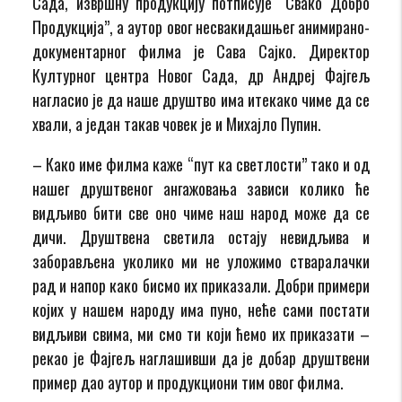
Сада, извршну продукцију потписује “Свако Добро
Продукција”, а аутор овог несвакидашњег анимирано-
документарног филма је Сава Сајко. Директор
Културног центра Новог Сада, др Андреј Фајгељ
нагласио је да наше друштво има итекако чиме да се
хвали, а један такав човек је и Михајло Пупин.
– Како име филма каже “пут ка светлости” тако и од
нашег друштвеног ангажовања зависи колико ће
видљиво бити све оно чиме наш народ може да се
дичи. Друштвена светила остају невидљива и
заборављена уколико ми не уложимо стваралачки
рад и напор како бисмо их приказали. Добри примери
којих у нашем народу има пуно, неће сами постати
видљиви свима, ми смо ти који ћемо их приказати –
рекао је Фајгељ наглашивши да је добар друштвени
пример дао аутор и продукциони тим овог филма.