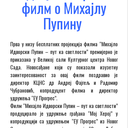
филм о Михајлу
Пупину
Прва у низу бесплатних пројекција филма “Михајло
Идворски Пупин – пут ка светлости” премијерно је
приказана у Великој сали Културног центра Новог
Сада. Новосађане који су показали изузетну
заинтересованост за овај филм поздравио је
директор КЦНС др Андреј Фајгељ и Радомир
Чубрановић, копродуцент филма и директор
удружења “ЕУ Прогрес”.
Филм “Михајло Идворски Пупин – пут ка светлости”
продуцирало је удружење грађана “Мој Херој” у
копродукцији са удружењем “ЕУ Прогрес” из Новог