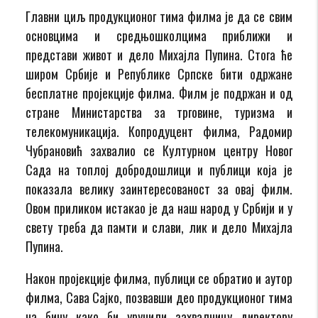
Главни циљ продукционог тима филма је да се свим
основцима и средњошколцима приближи и
представи живот и дело Михајла Пупина. Стога ће
широм Србије и Републике Српске бити одржане
бесплатне пројекције филма. Филм је подржан и од
стране Министарства за трговине, туризма и
телекомуникација. Копродуцент филма, Радомир
Чубрановић захвалио се Културном центру Новог
Сада на топлој добродошлици и публици која је
показала велику заинтересованост за овај филм.
Овом приликом истакао је да наш народ у Србији и у
свету треба да памти и слави, лик и дело Михајла
Пупина.
Након пројекције филма, публици се обратио и аутор
филма, Сава Сајко, позвавши део продукционог тима
на бину како би уручили захвалницу директору