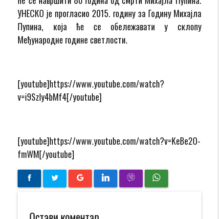
УНЕСКО је прогласио 2015. годину за Годину Михајла
Пупина, која ће се обележавати у склопу
Међународне године светлости.
[youtube]https://www.youtube.com/watch?
v=i9SzIy4bMf4[/youtube]
[youtube]https://www.youtube.com/watch?v=KeBe2O-
fmWM[/youtube]
Остави коментар