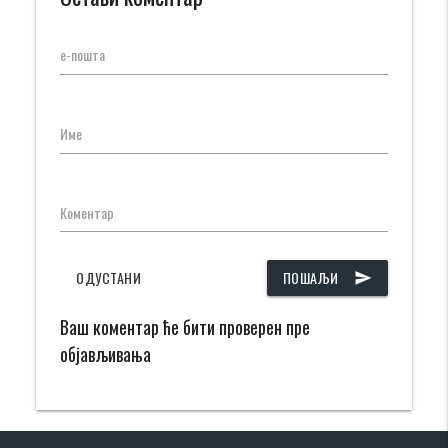
е-пошта
Име
Коментар
ОДУСТАНИ
ПОШАЉИ
send
Ваш коментар ће бити проверен пре
објављивања