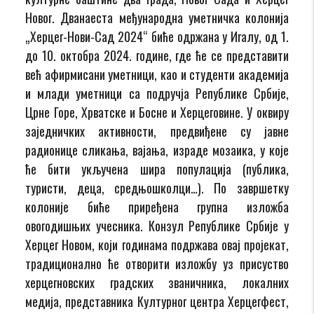
Новог. Дванаеста међународна уметничка колонија
„Херцег-Нови-Сад 2024“ биће одржана у Игалу, од 1.
до 10. октобра 2024. године, где ће се представити
већ афирмисани уметници, као и студенти академија
и млади уметници са подручја Републике Србије,
Црне Горе, Хрватске и Босне и Херцеговине. У оквиру
заједничких активности, предвиђене су јавне
радионице сликања, вајања, израде мозаика, у које
ће бити укључена шира популација (публика,
туристи, деца, средњошколци…). По завршетку
колоније биће приређена групна изложба
овогодишњих учесника. Конзул Републике Србије у
Херцег Новом, који годинама подржава овај пројекат,
традиционално ће отворити изложбу уз присуство
херцегновских градских званичника, локалних
медија, представника Културног центра Херцегфест,