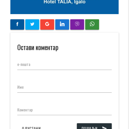
Остави коментар
е-пошта
Име
Коментар
ОДУСТАНИ
ПОШАЉИ
send