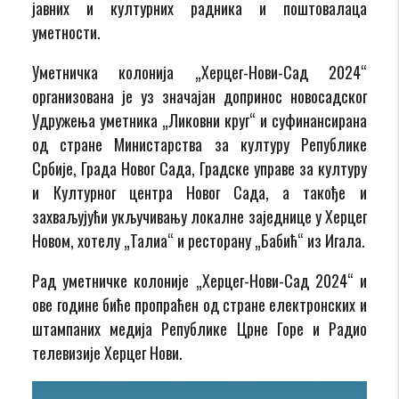
јавних и културних радника и поштовалаца
уметности.
Уметничка колонија „Херцег-Нови-Сад 2024“
организована је уз значајан допринос новосадског
Удружења уметника „Ликовни круг“ и суфинансирана
од стране Министарства за културу Републике
Србије, Града Новог Сада, Градске управе за културу
и Културног центра Новог Сада, а такође и
захваљујући укључивању локалне заједнице у Херцег
Новом, хотелу „Талиа“ и ресторану „Бабић“ из Игала.
Рад уметничке колоније „Херцег-Нови-Сад 2024“ и
ове године биће пропраћен од стране електронских и
штампаних медија Републике Црне Горе и Радио
телевизије Херцег Нови.