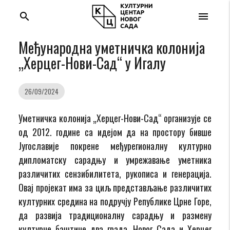
search
menu
Међународна уметничка колонија
„Херцег-Нови-Сад“ у Игалу
26/09/2024
Уметничка колонија „Херцег-Нови-Сад“ организује се
од 2012. године са идејом да на простору бивше
Југославије покрене међурегионалну културно
дипломатску сарадњу и умрежавање уметника
различитих сензибилитета, рукописа и генерација.
Овај пројекат има за циљ представљање различитих
културних средина на подручју Републике Црне Горе,
да развија традиционалну сарадњу и размену
културне баштине два града, Новог Сада и Херцег