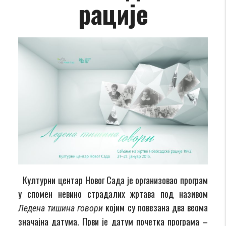
рације
Културни центар Новог Сада је организовао програм
у спомен невино страдалих жртава под називом
којим су повезана два веома
Ледена тишина говори
значајна датума. Први је датум почетка програма –