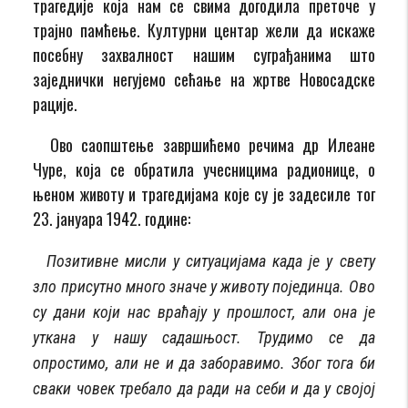
трагедије која нам се свима догодила преточе у
трајно памћење. Културни центар жели да искаже
посебну захвалност нашим суграђанима што
заједнички негујемо сећање на жртве Новосадске
рације.
Ово саопштење завршићемо речима др Илеане
Чуре, која се обратила учесницима радионице, о
њеном животу и трагедијама које су је задесиле тог
23. јануара 1942. године:
Позитивне мисли у ситуацијама када је у свету
зло присутно много значе у животу појединца. Ово
су дани који нас враћају у прошлост, али она је
уткана у нашу садашњост. Трудимо се да
опростимо, али не и да заборавимо. Због тога би
сваки човек требало да ради на себи и да у својој