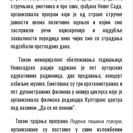
стручњака, уметника и пре свих, грађана Новог Сада,
организовала програм који је од стране стручне
јавности веома позитивно оцењен и којим смо
заслужили речи најискреније и најдубље
захвалности породица оних чијих смо се страдања
подсећали претходних дана.
Током меморијалног обележавања годишњице
Новосадске рације одржано је пет ауторских
едукативних радионица, два предавања, концерт
озбиљне музике. Емитована су три краткометражна и
пет дугометражних филмова у оквиру циклуса које је
организовала филмска редакција Културног центра
под називом „Да се не понови“.
Током трајања програма
Ледена тишина говори,
организоване су поставке у свим изложбеним