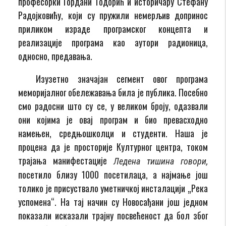
професорки Гордани Тодорић и историчару Стефану
Радојковићу, који су пружили немерљив допринос
приликом израде програмског концепта и
реализације програма као аутори радионица,
односно, предавања.
Изузетно значајан сегмент овог програма
меморијалног обележавања била је публика. Посебно
смо радосни што су се, у великом броју, одазвали
они којима је овај програм и био превасходно
намењен, средњошколци и студенти. Наша је
процена да је просторије Културног центра, током
трајања манифестације
Ледена тишина говори,
посетило близу 1000 посетилаца, а најмање још
толико је присуствало уметничкој инсталацији „Река
успомена“. На тај начин су Новосађани још једном
показали исказали трајну посвећеност да бол због