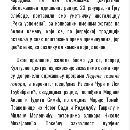
обележавања годишњице рације, 23. јануара, на Тргу
слободе, поставили смо уметничку инсталацију
„Река успомена“, са исписаним именима жртава на
белом камену, које се, по јеврејској традицији
оставља у знак поштовања према преминулима, јер
цвеће вене, за разлику од камена који је вечан.
Овом приликом, желели бисмо да се, испред
Културног центра, најискреније захвалимо свима који
су допринели одржавању програма
Ледена тишина
а нарочито: госпођама Илеани Чури и Леи
говори,
Љубибратић, сведоцима рације, госпођама Мирјани
Акрап и Јудити Симић, потомцима Марије Томић,
Праведнице из Новог Сада и Родољубу, Гаврилу и
Милану Маленчићу, потомцима сликара Николе
Михајловића. Посебну захвалност дугујемо