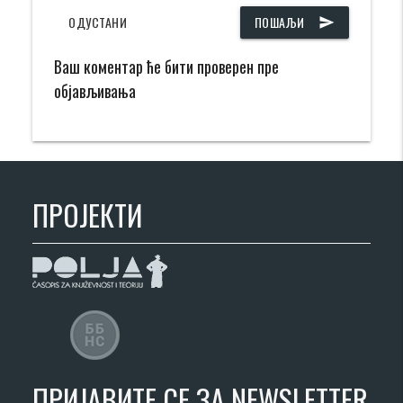
ОДУСТАНИ
ПОШАЉИ
send
Ваш коментар ће бити проверен пре
објављивања
ПРОЈЕКТИ
ПРИЈАВИТЕ СЕ ЗА NEWSLETTER