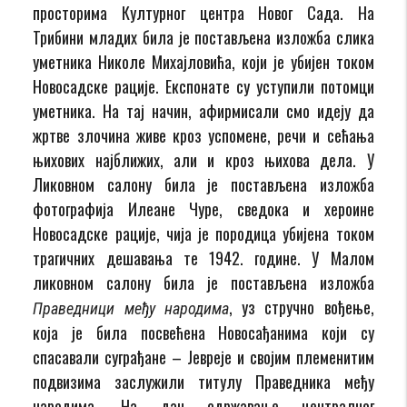
просторима Културног центра Новог Сада. На
Трибини младих била је постављена изложба слика
уметника Николе Михајловића, који је убијен током
Новосадске рације. Експонате су уступили потомци
уметника. На тај начин, афирмисали смо идеју да
жртве злочина живе кроз успомене, речи и сећања
њихових најближих, али и кроз њихова дела. У
Ликовном салону била је постављена изложба
фотографија Илеане Чуре, сведока и хероине
Новосадске рације, чија је породица убијена током
трагичних дешавања те 1942. године. У Малом
ликовном салону била је постављена изложба
, уз стручно вођење,
Праведници међу народима
која је била посвећена Новосађанима који су
спасавали суграђане – Јевреје и својим племенитим
подвизима заслужили титулу Праведника међу
народима. На дан одржавање централног