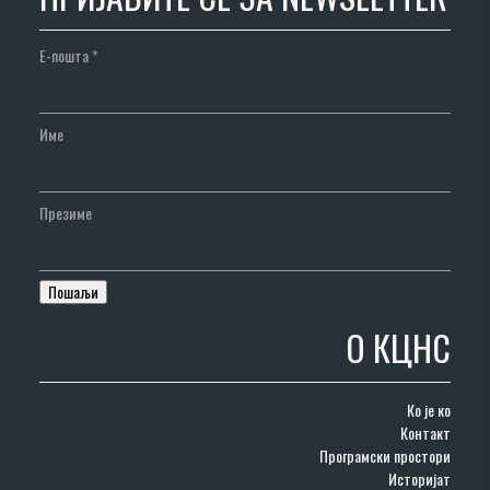
Е-пошта
*
Име
Презиме
О КЦНС
Ко је ко
Контакт
Програмски простори
Историјат