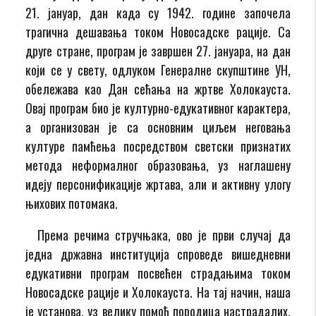
21. јануар, дан када су 1942. године започела
трагична дешавања током Новосадске рације. Са
друге стране, програм је завршен 27. јануара, на дан
који се у свету, одлуком Генералне скупштине УН,
обележава као Дан сећања на жртве Холокауста.
Овај програм био је културно-едукативног карактера,
а организован је са основним циљем неговања
културе памћења посредством светски признатих
метода неформалног образовања, уз наглашену
идеју персонификације жртава, али и активну улогу
њихових потомака.
Према речима стручњака, ово је први случај да
једна државна институција спроведе вишедневни
едукативни програм посвећен страдањима током
Новосадске рације и Холокауста. На тај начин, наша
је установа, уз велику помоћ породица настрадалих,