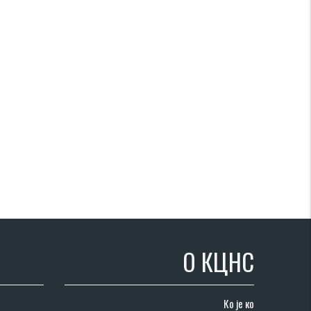
О КЦНС
Ко је ко