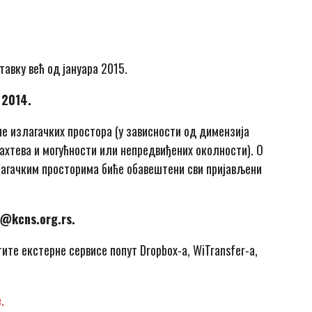
авку већ од јануара 2015.
 2014.
е излагачких простора (у зависности од димензија
захтева и могућности или непредвиђених околности). О
лагачким просторима биће обавештени сви пријављени
i@kcns.org.rs
.
тите екстерне сервисе попут Dropbox-а, WiTransfer-a,
е.