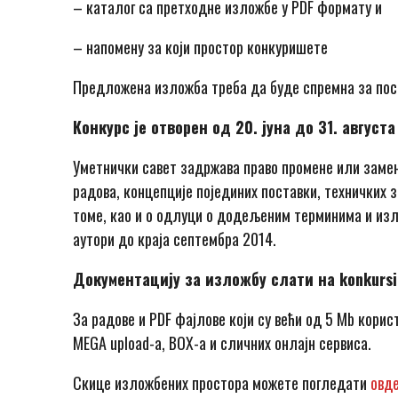
– каталог са претходне изложбе у PDF формату и
– напомену за који простор конкуришете
Предложена изложба треба да буде спремна за пост
Конкурс је отворен од 20. јуна до 31. августа
Уметнички савет задржава право промене или замен
радова, концепције појединих поставки, техничких 
томе, као и о одлуци о додељеним терминима и из
аутори до краја септембра 2014.
Документацију за изложбу слати на
konkurs
За радове и PDF фајлове који су већи од 5 Mb корис
MEGA upload-a, BOX-а и сличних онлајн сервиса.
Скице изложбених простора можете погледати
овд