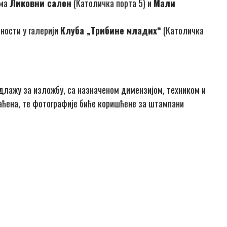
ама
Ликовни салон
(Католичка порта 5) и
Мали
ности у галерији
Клуба „Трибине младих“
(Католичка
редлажу за изложбу, са назначеном димензијом, техником и
ваћена, те фотографије биће коришћене за штампани