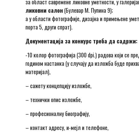
за област савремене ликовне уметности, у галериј
ликовни салон
(Булевар М. Пупина 9);
а у области фотографије, дизајна и примењене умет
порта 5, други спрат).
Документација за конкурс треба да садржи:
-10 колор фотографија (300 dpi.) радова који се п
годином настанка (у случају да изложба буде прих
материјал),
– сажету концепцију изложбe,
– технички опис изложбе,
– професионалну биографију,
– контакт адресу, и-мејл и телефоне,