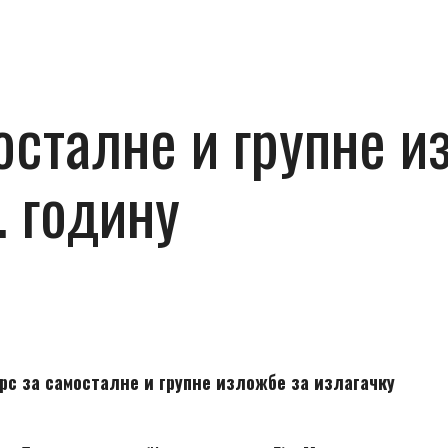
осталне и групне и
. годину
рс за самосталне и групне изложбе за излагачку