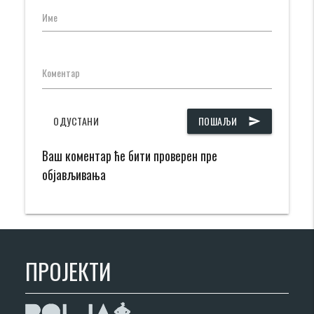
Име
Коментар
ОДУСТАНИ
ПОШАЉИ
send
Ваш коментар ће бити проверен пре
објављивања
ПРОЈЕКТИ