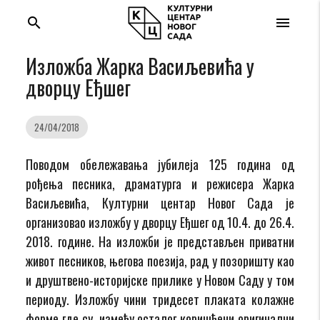
search
menu
Изложба Жарка Васиљевића у
дворцу Еђшег
24/04/2018
Поводом обележавања јубилеја 125 година од
рођења песника, драматурга и режисера Жарка
Васиљевића, Културни центар Новог Сада је
организовао изложбу у дворцу Еђшег од 10.4. до 26.4.
2018. године. На изложби је представљен приватни
живот песников, његова поезија, рад у позоришту као
и друштвено-историјске прилике у Новом Саду у том
периоду. Изложбу чини тридесет плаката колажне
форме где су, између осталог коришћени оригинални