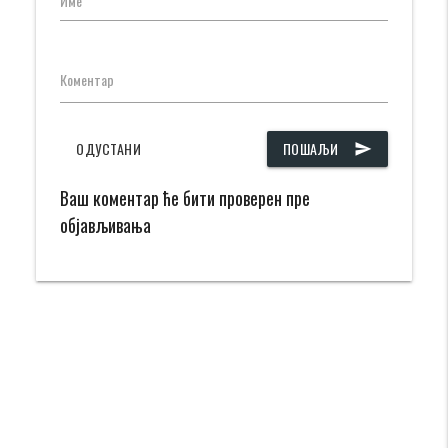
Име
Коментар
ОДУСТАНИ
ПОШАЉИ
send
Ваш коментар ће бити проверен пре
објављивања