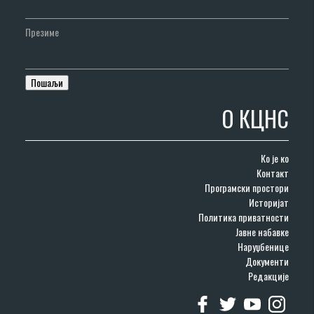
Презиме
О КЦНС
Ко је ко
Контакт
Програмски простори
Историјат
Политика приватности
Јавне набавке
Наруџбенице
Документи
Редакције