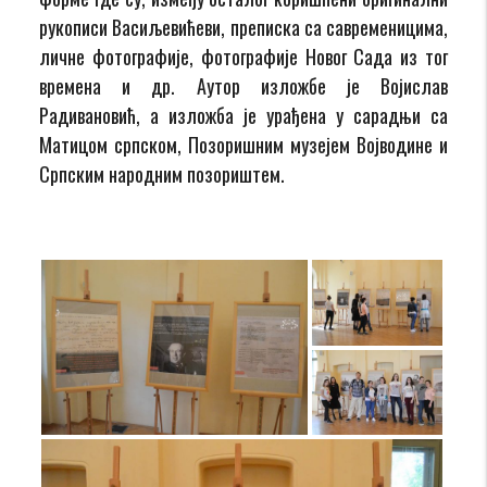
рукописи Васиљевићеви, преписка са савременицима,
личне фотографије, фотографије Новог Сада из тог
времена и др. Аутор изложбе је Војислав
Радивановић, а изложба је урађена у сарадњи са
Матицом српском, Позоришним музејем Војводине и
Српским народним позориштем.