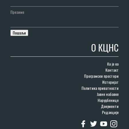
Презиме
О КЦНС
Ко је ко
Контакт
Програмски простори
Историјат
Политика приватности
Јавне набавке
Наруџбенице
Документи
Редакције