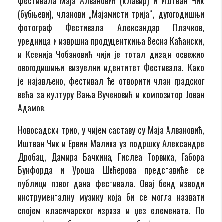
фестивала Маја Алвановић (клавир) и Иштван Чик
(бубњеви), чланови „Мајамисти трија“, дугогодишњи
фотограф Фестивала Александар Плачков,
уредница и извршна продуценткиња Весна Каћански,
и Ксенија Чобановић чији је тотал дизајн освежио
овогодишињи визуелни идентитет Фестивала. Како
је најављено, фестивал ће отворити члан градског
већа за културу Вања Вученовић и композитор Јован
Адамов.
Новосадски трио, у чијем саставу су Маја Алвановић,
Иштван Чик и Ервин Малина уз подршку Александре
Дробац, Дамира Бачкина, Гислеа Торвика, Габора
Бунфорда и Уроша Шећерова представиће се
публици првог дана фестивала. Овај бенд изводи
инструменталну музику која би се могла назвати
спојем класичарског израза и џез елемената. По