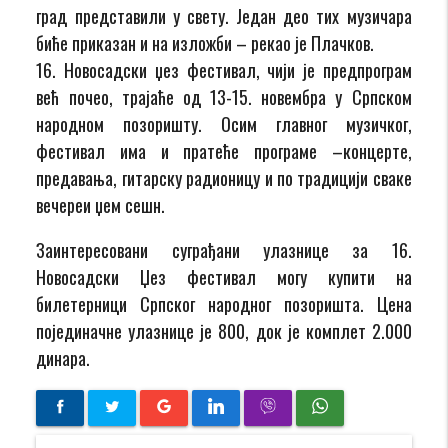
град представили у свету. Један део тих музичара
биће приказан и на изложби – рекао је Плачков.
16. Новосадски џез фестивал, чији је предпрограм
већ почео, трајаће од 13-15. новембра у Српском
народном позоришту. Осим главног музичког,
фестивал има и пратеће програме –концерте,
предавања, гитарску радионицу и по традицији сваке
вечереи џем сешн.
Заинтересовани суграђани улазнице за 16.
Новосадски Џез фестивал могу купити на
билетерници Српског народног позоришта. Цена
појединачне улазнице је 800, док је комплет 2.000
динара.