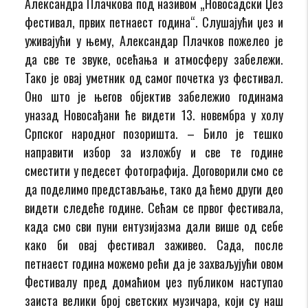
Александра Плачкова под називом „Новосадски Џез
фестивал, првих петнаест година“. Слушајући џез и
уживајући у њему, Александар Плачков пожелео је
да све те звуке, осећања и атмосферу забележи.
Тако је овај уметник од самог почетка уз фестивал.
Оно што је његов објектив забележио годинама
уназад Новосађани ће видети 13. новембра у холу
Српског народног позоришта. – Било је тешко
направити избор за изложбу и све те године
сместити у педесет фотографија. Договорили смо се
да поделимо представљање, тако да ћемо други део
видети следеће године. Сећам се првог фестивала,
када смо сви пуни ентузијазма дали више од себе
како би овај фестивал заживео. Сада, после
петнаест година можемо рећи да је захваљујући овом
Фестивалу пред домаћиом џез публиком наступао
заиста велики број светских музичара, који су наш