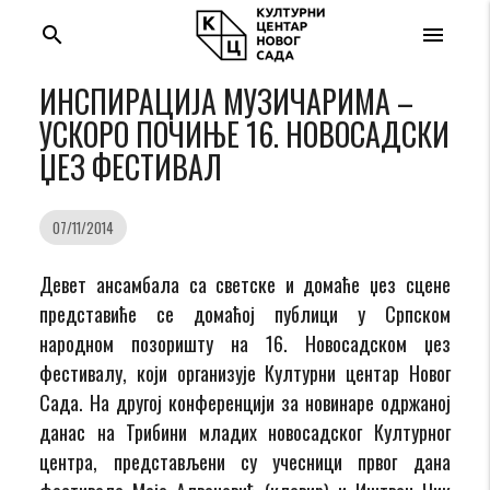
search
menu
ИНСПИРАЦИЈА МУЗИЧАРИМА –
УСКОРО ПОЧИЊЕ 16. НОВОСАДСКИ
ЏЕЗ ФЕСТИВАЛ
07/11/2014
Девет ансамбала са светске и домаће џез сцене
представиће се домаћој публици у Српском
народном позоришту на 16. Новосадском џез
фестивалу, који организује Културни центар Новог
Сада. На другој конференцији за новинаре одржаној
данас на Трибини младих новосадског Културног
центра, представљени су учесници првог дана