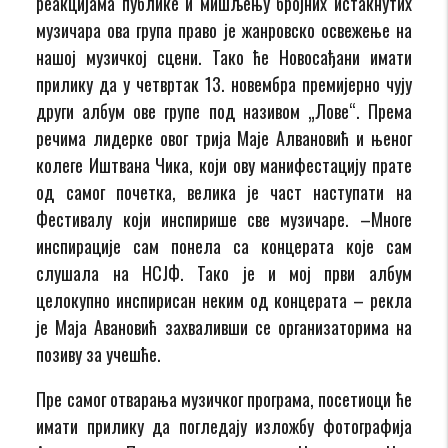
реакцијама публике и мишљењу бројних истакнутих
музичара ова група право је жанровско освежење на
нашој музичкој сцени. Тако ће Новосађани имати
прилику да у четвртак 13. новембра премијерно чују
други албум ове групе под називом „Лове“. Према
речима лидерке овог трија Маје Алвановић и њеног
колеге Иштвана Чика, који ову манифестацију прате
од самог почетка, велика је част наступати на
Фестивалу који инспирише све музичаре. –Многе
инспирације сам понела са концерата које сам
слушала на НСЈФ. Тако је и мој први албум
целокупно инспирисан неким од концерата – рекла
је Маја Авановић захваливши се организаторима на
позиву за учешће.
Пре самог отварања музичког програма, посетиоци ће
имати прилику да погледају изложбу фотографија