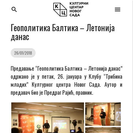
search
menu
Геополитика Балтика – Летонија
данас
26/01/2018
Предавање “Геополитика Балтика – Летонија данас”
одржано je у петак, 26. јануара у Клубу “Трибина
младих” Културног центра Новог Сада. Аутор и
предавач био је Предраг Рајић, правник.