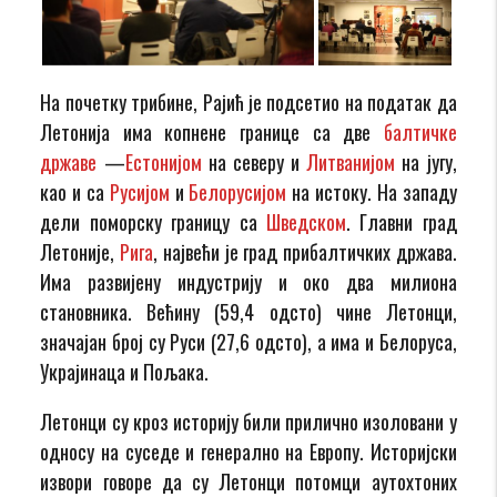
На почетку трибине, Рајић је подсетио на податак да
Летонија има копнене границе са две
балтичке
државе
—
Естонијом
на северу и
Литванијом
на југу,
као и са
Русијом
и
Белорусијом
на истоку. На западу
дели поморску границу са
Шведском
. Главни град
Летоније,
Рига
, највећи је град прибалтичких држава.
Има развијену индустрију и око два милиона
становника. Већину (59,4 одсто) чине Летонци,
значајан број су Руси (27,6 одсто), а има и Белоруса,
Украјинаца и Пољака.
Летонци су кроз историју били прилично изоловани у
односу на суседе и генерално на Европу. Историјски
извори говоре да су Летонци потомци аутохтоних