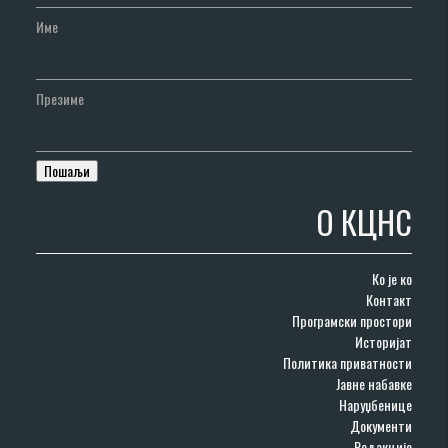
Име
Презиме
О КЦНС
Ко је ко
Контакт
Програмски простори
Историјат
Политика приватности
Јавне набавке
Наруџбенице
Документи
Редакције