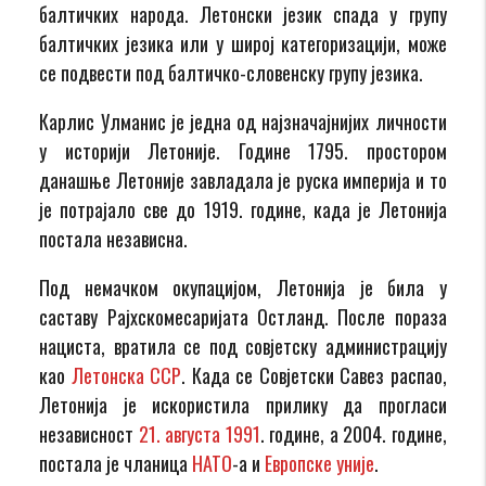
балтичких народа. Летонски језик спада у групу
балтичких језика или у широј категоризацији, може
се подвести под балтичко-словенску групу језика.
Карлис Улманис је једна од најзначајнијих личности
у историји Летоније. Године 1795. простором
данашње Летоније завладала је руска империја и то
је потрајало све до 1919. године, када је Летонија
постала независна.
Под немачком окупацијом, Летонија је била у
саставу Рајхскомесаријата Остланд. После пораза
нациста, вратила се под совјетску администрацију
као
Летонска ССР
. Када се Совјетски Савез распао,
Летонија је искористила прилику да прогласи
независност
21. августа
1991
. године, а 2004. године,
постала је чланица
НАТО
-а и
Европске уније
.