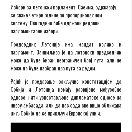
Избори за летонски парламент, Сaеима, одржавају
се сваке четири године по пропорционалном
систему. Ове године биће одржани редовни
парламентарни избори.
Председник Летоније има мандат колико и
парламент. Занимљиво је да летонски председник
може да буде биран неограничен број пута, али не
може да буде изабран два пута за редом.
Рајић је предавање закључио констатацијом да
Србија и Летонија немају развијене међусобне
односе, нити успостављене дипломатске односе на
нивоу амбасада, али да нас сада све више зближава
циљ Србије да се прикључи Европској унији.