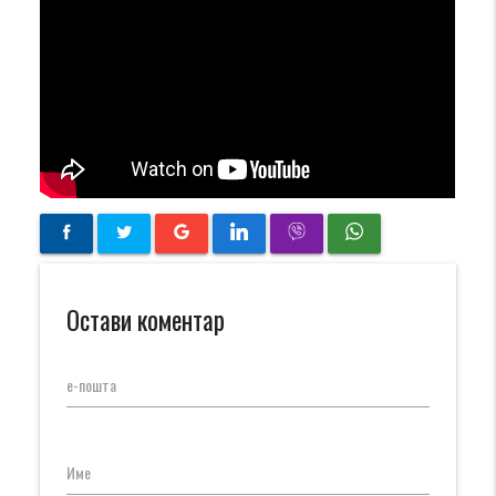
Остави коментар
е-пошта
Име