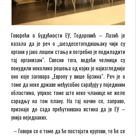
Говорећи о будућности ЕУ, Тодоровић – Лазић је
казала да је реч о „шездесетогодишњаку чији су
органи у јако лошем стању и потребно је подмладити
тај организам“. Свесни тога, водећи челници су
понудили неколико решења од којих је најизгледније
оно које заговара „Европу у више брзина“. Реч је о
томе да неке државе међусобно сарађују у појединим
областима, упркос томе што неке чланице не желе
сарадњу на том плану. На тај начин се, заправо,
признаје до сада прећуткивана истина да је ЕУ –
унија неједнаких.
– Говори се о томе да ће постојати кругови, те ће се