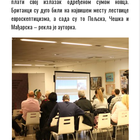
плати свој излазак одређеном сумом новца.
Британци су дуго били на највишем месту лествице
евроскептицизма, а сада су то Пољска, Чешка и
Мађарска – рекла је ауторка.