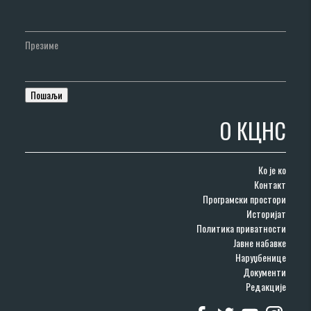
Презиме
О КЦНС
Ко је ко
Контакт
Програмски простори
Историјат
Политика приватности
Јавне набавке
Наруџбенице
Документи
Редакције