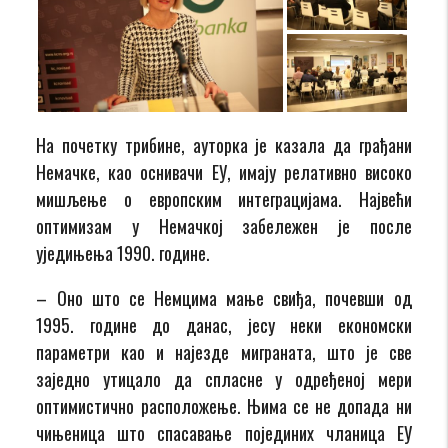
На почетку трибине, ауторка је казала да грађани
Немачке, као оснивачи ЕУ, имају релативно високо
мишљење о европским интеграцијама. Највећи
оптимизам у Немачкој забележен је после
уједињења 1990. године.
– Оно што се Немцима мање свиђа, почевши од
1995. године до данас, јесу неки економски
параметри као и најезде миграната, што је све
заједно утицало да спласне у одређеној мери
оптимистично расположење. Њима се не допада ни
чињеница што спасавање појединих чланица ЕУ