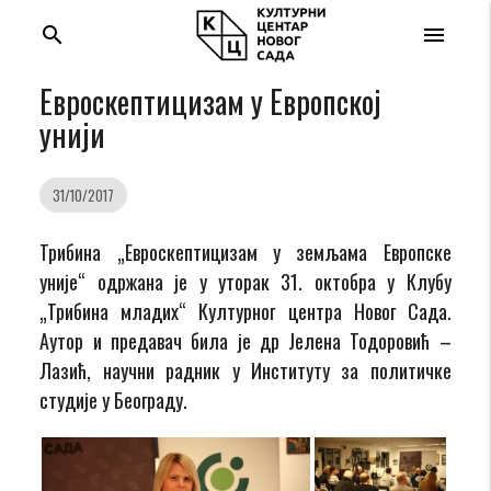
search
menu
Евроскептицизам у Европској
унији
31/10/2017
Трибина „Евроскептицизам у земљама Европске
уније“ одржана је у уторак 31. октобра у Клубу
„Трибина младих“ Културног центра Новог Сада.
Аутор и предавач била је др Јелена Тодоровић –
Лазић, научни радник у Институту за политичке
студије у Београду.