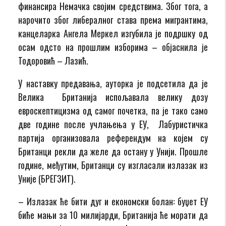
финансира Немачка својим средствима. Због тога, а
нарочито због либералног става према мигрантима,
канцеларка Ангела Меркел изгубила је подршку од
осам одсто на прошлим изборима – објаснила је
Тодоровић – Лазић.
У наставку предавања, ауторка је подсетила да је
Велика Британија испољавала велику дозу
евроскептицизма од самог почетка, па је тако само
две године после учлањења у ЕУ, Лабуристичка
партија организовала референдум на којем су
Британци рекли да желе да остану у Унији. Прошле
године, међутим, Британци су изгласали излазак из
Уније (БРЕГЗИТ).
– Излазак ће бити дуг и економски болан: буџет ЕУ
биће мањи за 10 милијарди, Британија ће морати да