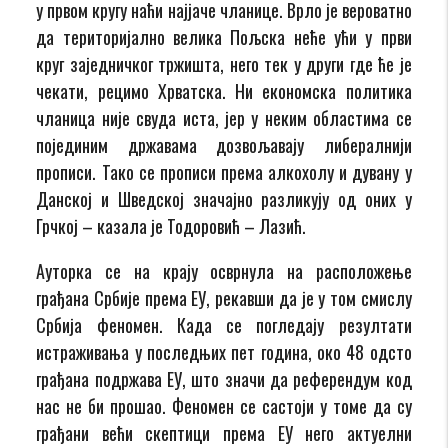
у првом кругу наћи најјаче чланице. Врло је вероватно
да територијално велика Пољска неће ући у први
круг заједничког тржишта, него тек у други где ће је
чекати, рецимо Хрватска. Ни економска политика
чланица није свуда иста, јер у неким областима се
појединим државама дозвољавају либералнији
прописи. Тако се прописи према алкохолу и дувану у
Данској и Шведској значајно разликују од оних у
Грчкој – казала је Тодоровић – Лазић.
Ауторка се на крају осврнула на расположење
грађана Србије према ЕУ, рекавши да је у том смислу
Србија феномен. Када се погледају резултати
истраживања у последњих пет година, око 48 одсто
грађана подржава ЕУ, што значи да референдум код
нас не би прошао. Феномен се састоји у томе да су
грађани већи скептици према ЕУ него актуелни