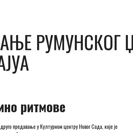
АЊЕ РУМУНСКОГ 
АЈУА
ино ритмове
друго предавање у Културном центру Новог Сада, које је