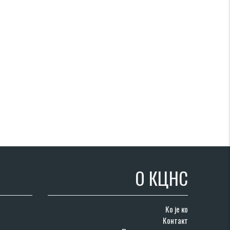
О КЦНС
Ко је ко
Контакт