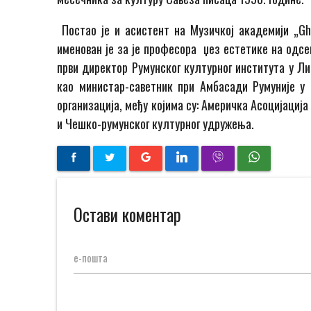
Постао је и асистент на Музичкој академији „Ghe
именован је за је професора џез естетике на одсе
први директор Румунског културног института у Ли
као министар-саветник при Амбасади Румуније у 
организација, међу којима су: Америчка Асоцијација 
и Чешко-румунског културног удружења.
Остави коментар
е-пошта