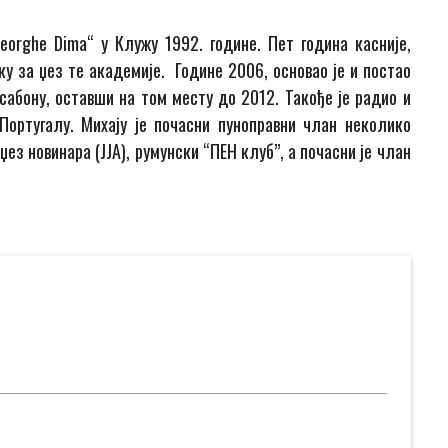
orghe Dima“ у Клужу 1992. године. Пет година касније,
ку за џез те академије. Године 2006, основао је и постао
сабону, оставши на том месту до 2012. Такође је радио и
Португалу. Михају је почасни пуноправни члан неколико
џез новинара (ЈЈА), румунски “ПЕН клуб”, а почасни је члан