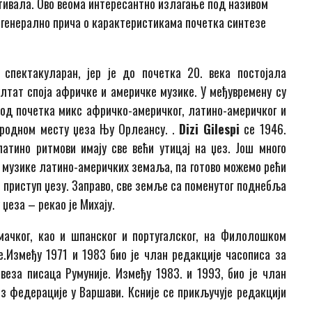
тивала. Ово веома интересантно излагање под називом
е генерално прича о карактеристикама почетка синтезе
 спектакуларан, јер је до почетка 20. века постојала
лтат споја афричке и америчке музике. У међувремену су
 од почетка микс афричко-америчког, латино-америчког и
 у родном месту џеза Њу Орлеансу. .
Dizi Gilespi
се 1946.
атино ритмови имају све већи утицај на џез. Још много
 музике латино-америчких земаља, па готово можемо рећи
и приступ џезу. Заправо, све земље са поменутог поднебља
џеза – рекао је Михају.
емачког, као и шпанског и португалског, на Филолошком
е.Између 1971 и 1983 био је члан редакције часописа за
авеза писаца Румуније. Између 1983. и 1993, био је члан
з федерације у Варшави. Ксније се прикључује редакцији