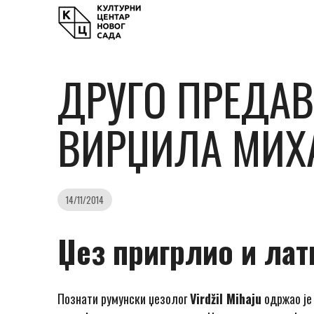
ДРУГО ПРЕДАВ
ВИРЏИЛА МИХ
14/11/2014
Џез пригрлио и лат
Познати румунски џезолог
Virdžil Mihaju
одржао је 