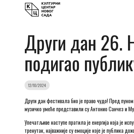
Други дан 26. 
подигао публик
12/10/2024
Други дан фестивала био је право чудо! Пред пуно
музичко умеће представили су Антонио Санчез и М
Упечатљиве наступе пратила је енергија која је исп
тренутак, најважније су емоције које је публика дож