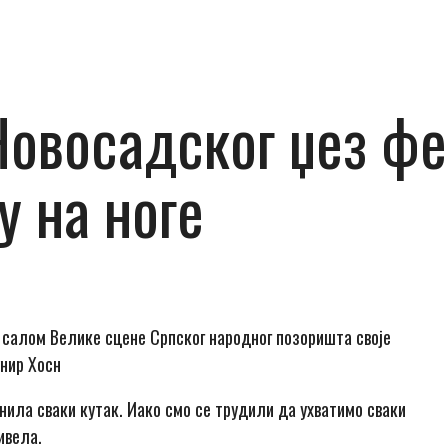
Новосадског џез ф
у на ноге
м салом Велике сцене Српског народног позоришта своје
унир Хосн
унила сваки кутак. Иако смо се трудили да ухватимо сваки
ивела.