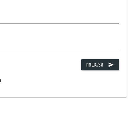
ПОШАЉИ
send
а