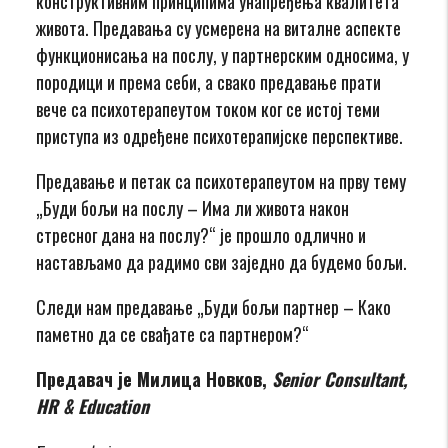
конструктивним принципима унапређења квалитета
живота. Предавања су усмерена на виталне аспекте
функционисања на послу, у партнерским односима, у
породици и према себи, а свако предавање прати
вече са психотерапеутом током ког се истој теми
приступа из одређене психотерапијске перспективе.
Предавање и петак са психотерапеутом на прву тему
„Буди бољи на послу – Има ли живота након
стресног дана на послу?“ је прошло одлично и
настављамо да радимо сви заједно да будемо бољи.
Следи нам предавање „Буди бољи партнер – Како
паметно да се свађате са партнером?“
Предавач је Милица Новков,
Senior Consultant,
HR & Education