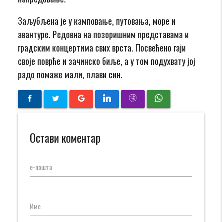
Заљубљена је у камповање, путовања, море и
авантуре. Редовна на позоришним представама и
градским концертима свих врста. Посвећено гаји
своје поврће и зачинско биље, а у том подухвату јој
радо помаже мали, плави син.
Остави коментар
е-пошта
Име