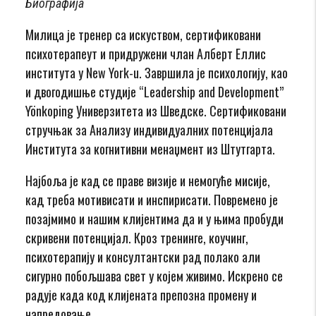
Биографија
Милица је тренер са искуством, сертификовани
психотерапеут и придружени члан Алберт Еллис
института у New York-u. Завршила је психологију, као
и двогодишње студије “Leadership and Development”
Yönkoping Универзитета из Шведске. Сертификовани
стручњак за Анализу индивидуалних потенцијала
Института за когнитивни менаџмент из Штутгарта.
Најбоља је кад се праве визије и немогуће мисије,
кад треба мотивисати и инспирисати. Повремено је
позајмимо и нашим клијентима да и у њима пробуди
скривени потенцијал. Кроз тренинге, коучинг,
психотерапију и консултантски рад полако али
сигурно побољшава свет у којем живимо. Искрено се
радује када код клијената препозна промену и
напредовање.