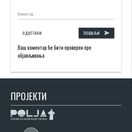
Коментар
ОДУСТАНИ
ПОШАЉИ
send
Ваш коментар ће бити проверен пре
објављивања
ПРОЈЕКТИ