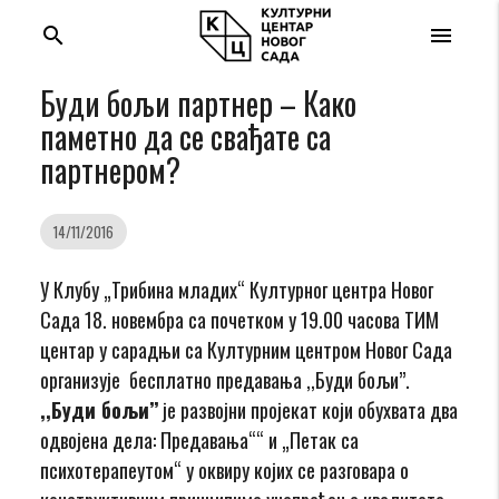
search
menu
Буди бољи партнер – Како
паметно да се свађате са
партнером?
14/11/2016
У Клубу „Трибина младих“ Културног центра Новог
Сада 18. новембра са почетком у 19.00 часова ТИМ
центар у сарадњи са Културним центром Новог Сада
организује бесплатно предавања ,,Буди бољи’’.
,,Буди бољи’’
је развојни пројекат који обухвата два
одвојена дела: Предавања““ и „Петак са
психотерапеутом“ у оквиру којих се разговара о