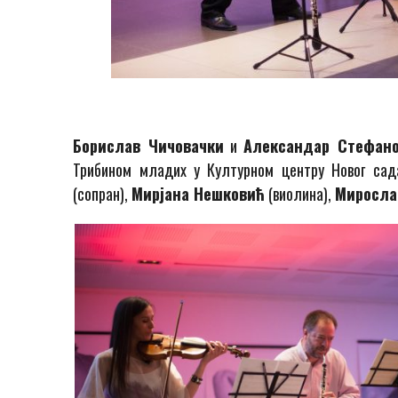
Борислав Чичовачки
и
Александар Стефан
Трибином младих у Културном центру Новог сад
(сопран),
Мирјана Нешковић
(виолина),
Миросла