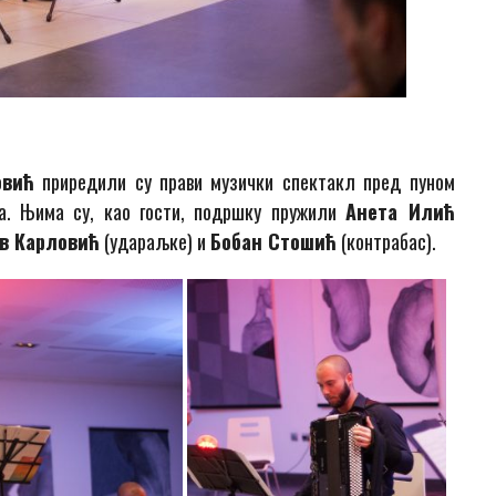
овић
приредили су прави музички спектакл пред пуном
а. Њима су, као гости, подршку пружили
Анета Илић
в Карловић
(удараљке) и
Бобан Стошић
(контрабас).