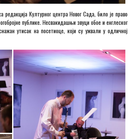
а редакција Културног центра Новог Сада, било је право
огобројне публике. Несвакидашњи звуци обое и енглеског
снажан утисак на посетиоце, који су ужвали у одличној