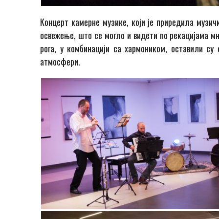
Концерт камерне музике, који је приредила музичк
освежење, што се могло и видети пo рекацијама мн
рога, у комбинацији са хармоником, оставили су 
атмосфери.