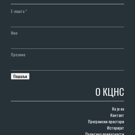
Е-пошта
*
Име
Презиме
О КЦНС
Ко је ко
Контакт
Програмски простори
Историјат
Политика приватности