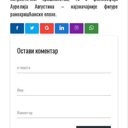
Аурелија Августина – најзначајније фигуре
ранохришћанске епохе.
Остави коментар
е-пошта
Име
Коментар