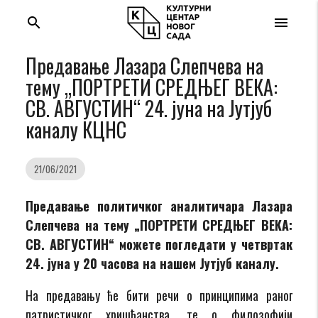
search
menu
Предавање Лазара Слепчева на
тему „ПОРТРЕТИ СРЕДЊЕГ ВЕКА:
СВ. АВГУСТИН“ 24. јуна на Jутјуб
каналу КЦНС
21/06/2021
Предавање
политичког аналитичара
Лазара
Слепчева на тему „ПОРТРЕТИ СРЕДЊЕГ ВЕКА:
СВ. АВГУСТИН“ можете погледати у четвртак
24. јуна у 20 часова на нашем Јутјуб каналу.
На предавању ће бити речи о принципима раног
патристичког хришћанства, те о филозофији