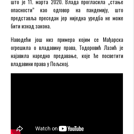
што је 11. марта 2020. Влада прогласила „стање
опасности” као одговор на пандемију, што
представља преседан јер ниједна уредба не може
бити изнад закона.
Наводећи још низ примера којим се Мађарска
огрешила о владавину права, Тодоровић Лазић је
најавила наредно предавање, које ће посветити
владавини права у Пољској.