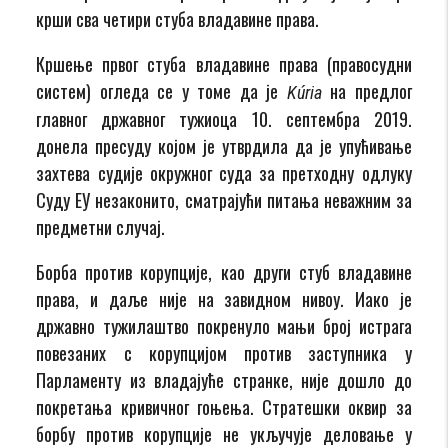
крши сва четири стуба владавине права.
Кршење првог стуба владавине права (правосудни
систем) огледа се у томе да је
на предлог
K
ú
ria
главног државног тужиоца 10. септембра 2019.
донела пресуду којом је утврдила да је упућивање
захтева судије окружног суда за претходну одлуку
Суду ЕУ незаконито, сматрајући питања неважним за
предметни случај.
Борба против корупције, као други стуб владавине
права, и даље није на завидном нивоу. Иако је
државно тужилаштво покренуло мањи број истрага
повезаних с корупцијом против заступника у
Парламенту из владајуће странке, није дошло до
покретања кривичног гоњења. Стратешки оквир за
борбу против корупције не укључује деловање у