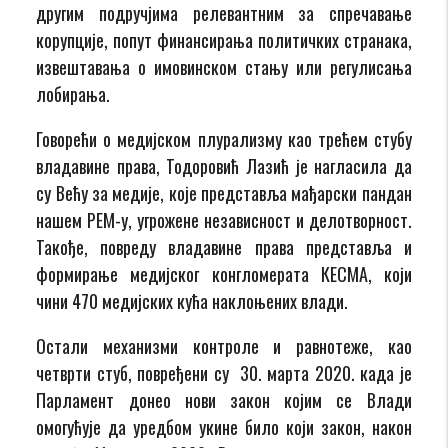
другим подручјима релевантним за спречавање
корупције, попут финансирања политичких странака,
извештавања о имовинском стању или регулисања
лобирања.
Говорећи о медијском плурализму као трећем стубу
владавине права, Тодоровић Лазић је нагласила да
су Већу за медије, које представља мађарски пандан
нашем РЕМ-у, угрожене независност и делотворност.
Такође, повреду владавине права представља и
формирање медијског конгломерата КЕСМА, који
чини 470 медијских кућа наклоњених влади.
Остали механизми контроле и равнотеже, као
четврти стуб, повређени су 30. марта 2020. када је
Парламент донео нови закон којим се Влади
омогућује да уредбом укине било који закон, након