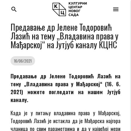
search
menu
Предавање др Јелене Тодоровић
Лазић на тему „Владавина права у
Мађарској“ на Јутјуб каналу КЦНС
16/06/2021
Предавање др Јелене Тодоровић Лазић на
тему „Владавина права у Мађарској“ (16. 6.
2021) можете погледати на нашем Јутјуб
каналу.
Када је у питању владавина права у Мађарској,
Тодоровић Лазић је истакла да је Мађарска најгора
чланица по свим параметрима и да у највећој мери