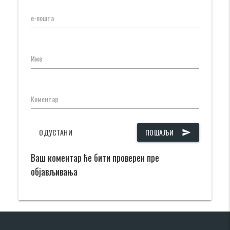
е-пошта
Име
Коментар
ОДУСТАНИ
ПОШАЉИ
send
Ваш коментар ће бити проверен пре
објављивања