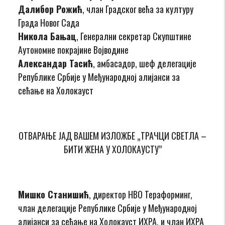
Далибор Рожић
, члан Градског већа за културу
Града Новог Сада
Никола Бањац
, Генерални секретар Скупштине
Аутономне покрајине Војводине
Александар Тасић
, амбасадор, шеф делегације
Републике Србије у Међународној алијанси за
сећање на Холокауст
ОТВАРАЊЕ ЈАД ВАШЕМ ИЗЛОЖБЕ „ТРАЧЦИ СВЕТЛА –
БИТИ ЖЕНА У ХОЛОКАУСТУ”
Мишко Станишић
, директор НВО Тераформинг,
члан делегације Републике Србије у Међународној
алијанси за сећање на Холокауст ИХРА, и члан ИХРА