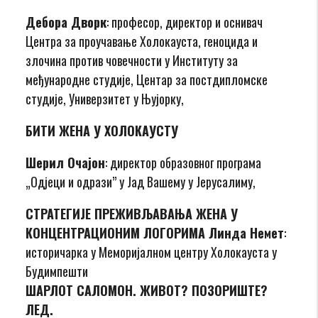
Дебора Дворк
: професор, директор и оснивач
Центра за проучавање Холокауста, геноцида и
злочина против човечности у Институту за
међународне студије, Центар за постдипломске
студије, Универзитет у Њујорку,
БИТИ ЖЕНА У ХОЛОКАУСТУ
Шерил Очајон
: директор образовног програма
„Одјеци и одрази” у Јад Вашему у Јерусалиму,
СТРАТЕГИЈЕ ПРЕЖИВЉАВАЊА ЖЕНА У
КОНЦЕНТРАЦИОНИМ ЛОГОРИМА Линда Немет
:
историчарка у Меморијалном центру Холокауста у
Будимпешти
ШАРЛОТ САЛОМОН. ЖИВОТ? ПОЗОРИШТЕ?
ЛЕД.