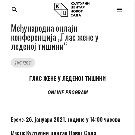
search
menu
Међународна онлајн
конференција „Глас жене у
леденој тишини“
21/01/2021
ГЛАС ЖЕНЕ У ЛЕДЕНОЈ ТИШИНИ
ONLINE PROGRAM
Време:
26.
ј
ануара
2021.
године у
14:00
часова
Место:
Културни центар Новог Сада