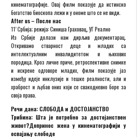
кинематографије. Овај филм показује да истинско
богатство биоскопа лежи и у ономе што се не види.
After us
– После нас
11’ Србија; режија: Синиша Граховац, УГ Реално
Из Србије долази нам дирљив документарац.
Откривамо стварност деце и младих са
интелектуалним инвалидитетом и њихових
породица. Кроз личне приче, ретроспективне снимке
и искрене одговоре младих, филм показује јаз
између идеје инклузије и тешке реалности, али и
храброст и љубав оних који се свакодневно боре за
своја права.
Речи дана: СЛОБОДА и ДОСТОЈАНСТВО
Трибина: Шта је потребно за достојанствен
живот?Допринос жена у кинематографији у
освајању слободе