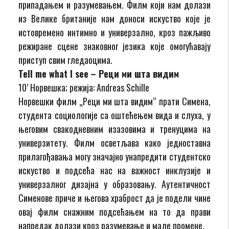
припадањем и разумевањем. Филм који нам долази
из Велике британије нам доноси искуство које је
истовремено интимно и универзално, кроз пажљиво
режиране сцене знаковног језика које омогућавају
приступ свим гледаоцима.
Tell me what I see
– Реци ми шта видим
10’ Норвешка; режија: Andreas Schille
Норвешки филм „Реци ми шта видим“ прати Симена,
студента социологије са оштећењем вида и слуха, у
његовим свакодневним изазовима и тренуцима на
универзитету. Филм осветљава како једноставна
прилагођавања могу значајно унапредити студентско
искуство и подсећа нас на важност инклузије и
универзалног дизајна у образовању. Аутентичност
Сименове приче и његова храброст да је подели чине
овај филм снажним подсећањем на то да прави
напредак долази кроз разумевање и мале промене.