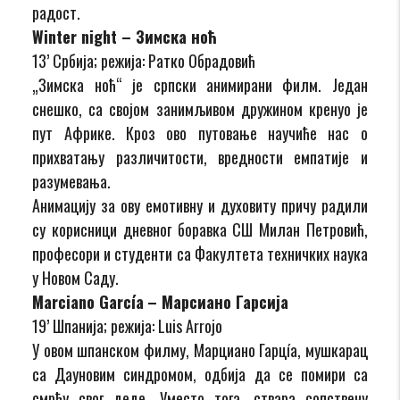
радост.
Winter night – Зимска ноћ
13’ Србија; режија: Ратко Обрадовић
„Зимска ноћ“ је српски анимирани филм. Један
снешко, са својом занимљивом дружином кренуо је
пут Африке. Кроз ово путовање научиће нас о
прихватању различитости, вредности емпатије и
разумевања.
Анимацију за ову емотивну и духовиту причу радили
су корисници дневног боравка СШ Милан Петровић,
професори и студенти са Факултета техничких наука
у Новом Саду.
Marciano García
– Марсиано Гарсија
19’ Шпанија; режија: Luis Arrojo
У овом шпанском филму, Марциано Гарцíа, мушкарац
са Дауновим синдромом, одбија да се помири са
смрћу свог деде. Уместо тога, ствара сопствену