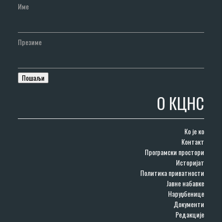
Име
Презиме
О КЦНС
Ко је ко
Контакт
Програмски простори
Историјат
Политика приватности
Јавне набавке
Наруџбенице
Документи
Редакције