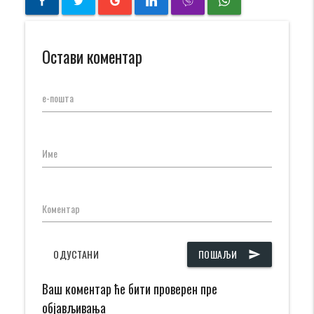
Остави коментар
е-пошта
Име
Коментар
ОДУСТАНИ
ПОШАЉИ
send
Ваш коментар ће бити проверен пре
објављивања