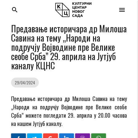
search
menu
Предавање историчара др Милоша
Савина на тему „Народи на
подручју Војводине пре Велике
сеобе Срба” 29. априла на Јутјуб
каналу КЦНС
29/04/2024
Предавање историчара др Милоша Савина на тему
„Народи на подручју Војводине пре Велике сеобе
Срба” можете погледати 29. априла у 20.00 часова
на нашем Јутјуб каналу.