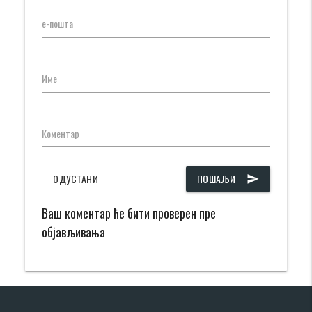
е-пошта
Име
Коментар
ОДУСТАНИ
ПОШАЉИ
send
Ваш коментар ће бити проверен пре
објављивања