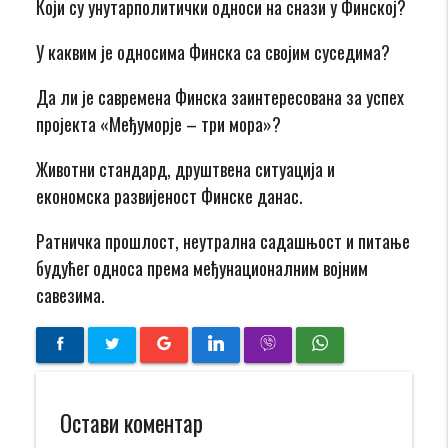
Који су унутарполитички односи на снази у Финској?
У каквим је односима Финска са својим суседима?
Да ли је савремена Финска заинтересована за успех
пројекта «Међуморје – три мора»?
Животни стандард, друштвена ситуација и
економска развијеност Финске данас.
Ратничка прошлост, неутрална садашњост и питање
будућег односа према међунационалним војним
савезима.
Остави коментар