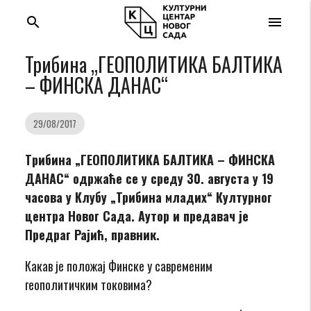
search
menu
Трибина „ГЕОПОЛИТИКА БАЛТИКА
– ФИНСКА ДАНАС“
29/08/2017
Tрибина „ГЕОПОЛИТИКА БАЛТИКА – ФИНСКА
ДАНАС“
одржаће се у среду 30. августа у 19
часова у Клубу „Трибина младих“ Културног
центра Новог Сада. Аутор и предавач је
Предраг Рајић, правник.
Какав је положај Финске у савременим
геополитичким токовима?