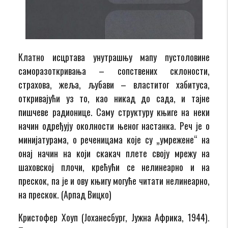
Клатно исцртава унутрашњу мапу пустоловине
саморазоткривања – сопствених склоности,
страхова, жеља, љубави – властитог хабитуса,
откривајући уз то, као никад до сада, и тајне
пишчеве радионице. Саму структуру књиге на неки
начин одређују околности њеног настанка. Реч је о
минијатурама, о реченицама које су „умрежене“ на
онај начин на који скакач плете своју мрежу на
шаховској плочи, крећући се нелинеарно и на
прескок, па је и ову књигу могуће читати нелинеарно,
на прескок. (Арпад Вицко)
Кристофер Хоуп (Јоханесбург, Јужна Африка, 1944).