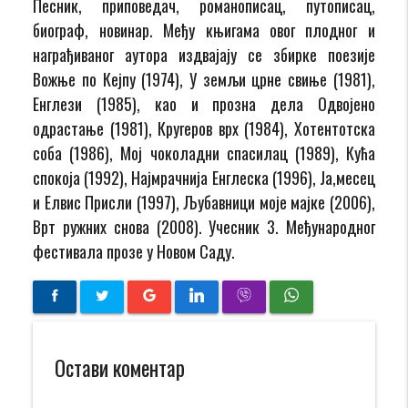
Песник, приповедач, романописац, путописац,
биограф, новинар. Међу књигама овог плодног и
награђиваног аутора издвајају се збирке поезије
Вожње по Кејпу (1974), У земљи црне свиње (1981),
Енглези (1985), као и прозна дела Одвојено
одрастање (1981), Кругеров врх (1984), Хотентотска
соба (1986), Мој чоколадни спасилац (1989), Кућа
спокоја (1992), Најмрачнија Енглеска (1996), Ја,месец
и Елвис Присли (1997), Љубавници моје мајке (2006),
Врт ружних снова (2008). Учесник 3. Међународног
фестивала прозе у Новом Саду.
Остави коментар