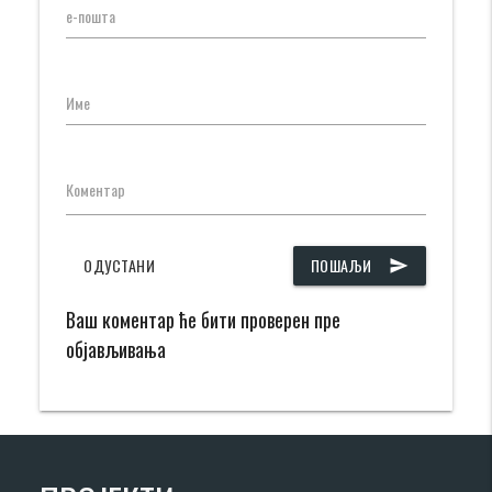
е-пошта
Име
Коментар
ОДУСТАНИ
ПОШАЉИ
send
Ваш коментар ће бити проверен пре
објављивања