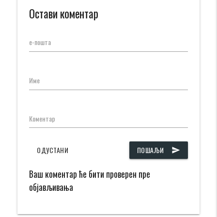
Остави коментар
е-пошта
Име
Коментар
ОДУСТАНИ
ПОШАЉИ
send
Ваш коментар ће бити проверен пре
објављивања