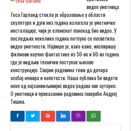
видео уметница
Теса Гарланд стекла је образовање у области
скулптуре и дуги низ година излагала је уметничке
инсталације, чији је елеменат понекад био видео. У
последњих неколико година потпуно се посветила
видео уметности. Највише је, како каже, инспиришу
филмови научне фантастике из 50-их и 60-их година
где је видљив технички поступак њихове
конструкције. Својим радовима тежи да дочара
осећај немира и напетости. Наша публика ће видети
неке од најзанимљивијих видео радова ове ауторке.
О уметници и приказаним радовима говориће Андреј
Тишма.