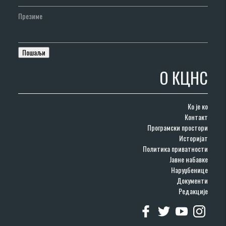
Презиме
О КЦНС
Ко је ко
Контакт
Програмски простори
Историјат
Политика приватности
Јавне набавке
Наруџбенице
Документи
Редакције