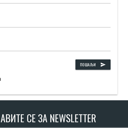
ПОШАЉИ
send
а
АВИТЕ СЕ ЗА NEWSLETTER