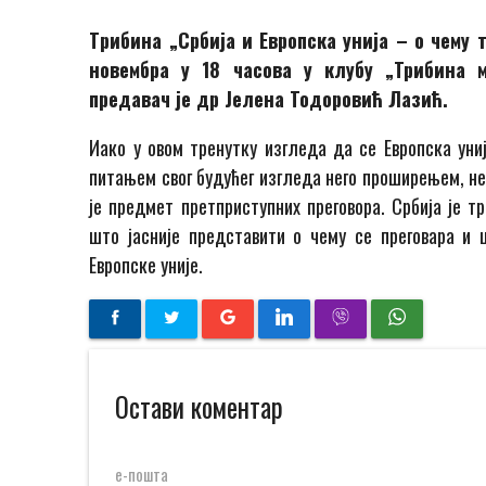
Tрибина „Србија и Европска унија – о чему 
новембра у 18 часовa
у клубу „Трибина 
предавач је др Јелена Тодоровић Лазић.
Иако у овом тренутку изгледа да се Европска ун
питањем свог будућег изгледа него проширењем, не
је предмет претприступних преговора. Србија је т
што јасније представити о чему се преговара и
Европске уније.
Остави коментар
е-пошта