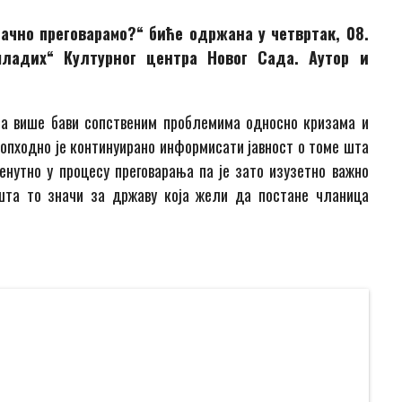
тачно преговарамо?
“
биће одржана у четвртак
, 08.
младих“ Културног центра Новог Сада. Аутор и
ија више бави сопственим проблемима односно кризама и
опходно је континуирано информисати јавност о томе шта
ренутно у процесу преговарања па је зато изузетно важно
 шта то значи за државу која жели да постане чланица