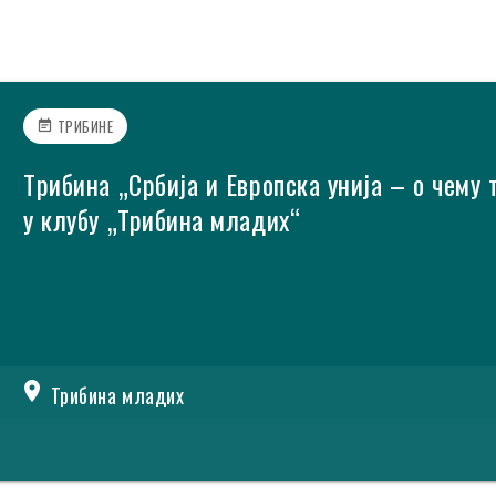
ТРИБИНЕ
event_note
Tрибина „Србија и Европска унија – о чему 
у клубу „Трибина младих“
location_on
Трибина младих