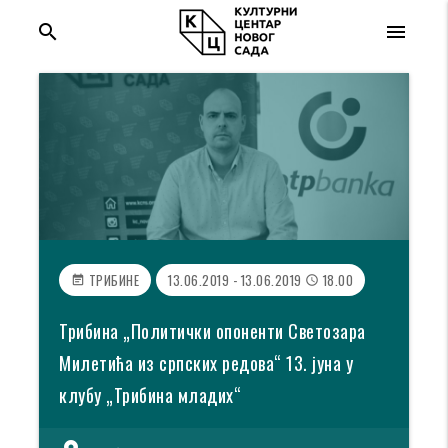
search
menu
ТРИБИНЕ
13.06.2019 - 13.06.2019
18.00
event_note
access_time
Трибина „Политички опоненти Светозара
Милетића из српских редова“ 13. јуна у
клубу „Трибина младих“