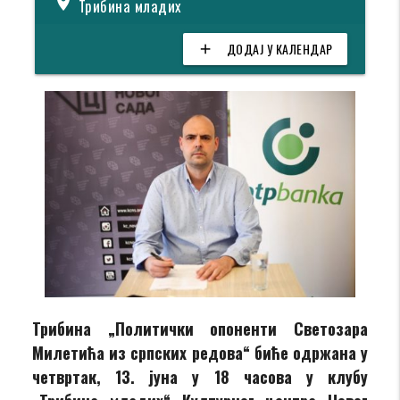
location_on
Трибина младих
ДОДАЈ У КАЛЕНДАР
add
Трибина „Политички опоненти Светозара
Милетића из српских редова“ биће одржана у
четвртак, 13. јуна у 18 часова у клубу