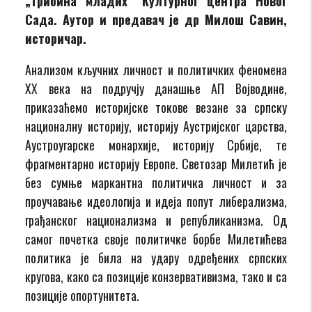
„Трибина младих“ Културног центра Новог
Сада. Аутор и предавач је др Милош Савин,
историчар.
Анализом кључних личност и политичких феномена
XX века на подручју данашње АП Војводине,
приказаћемо историјске токове везане за српску
националну историју, историју Аустријског царства,
Аустроугарске монархије, историју Србије, те
фрагментарно историју Европе. Светозар Милетић је
без сумње маркантна политичка личност и за
проучавање идеологија и идеја попут либерализма,
грађанског национализма и републиканизма. Од
самог почетка своје политичке борбе Милетићева
политика је била на удару одређених српских
кругова, како са позиције конзервативизма, тако и са
позиције опортунитета.