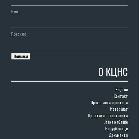
Име
Презиме
О КЦНС
Ко је ко
Контакт
Програмски простори
Историјат
Политика приватности
Јавне набавке
Наруџбенице
Документи