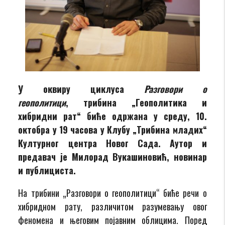
У оквиру циклуса
Разговори о
геополитици
, трибина „Геополитика и
хибридни рат“ биће одржана у среду, 10.
октобра у 19 часовa у Клубу „Трибина младих“
Културног центра Новог Сада. Аутор и
предавач је Милорад Вукашиновић, новинар
и публициста.
На трибини „Разговори о геополитици“ биће речи о
хибридном рату, различитом разумевању овог
феномена и његовим појавним облицима. Поред