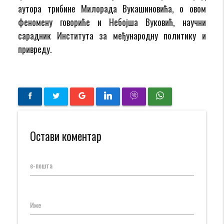
аутора трибине Милорада Вукашиновића, о овом
феномену говориће и Небојша Вуковић, научни
сарадник Института за међународну политику и
привреду.
Остави коментар
е-пошта
Име