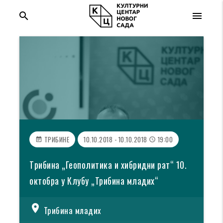
search
menu
ТРИБИНЕ
10.10.2018 - 10.10.2018
19:00
event_note
access_time
Tрибина „Геополитика и хибридни рат“ 10.
октобра у Клубу „Трибина младих“
location_on
Трибина младих