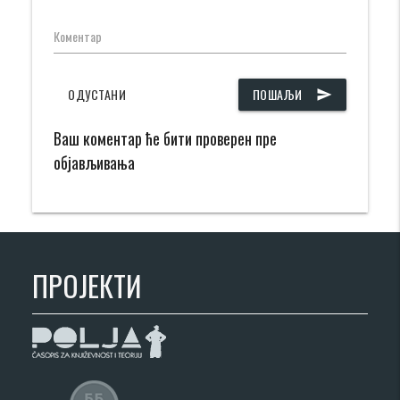
Коментар
ОДУСТАНИ
ПОШАЉИ
send
Ваш коментар ће бити проверен пре
објављивања
ПРОЈЕКТИ