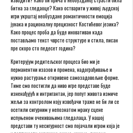
изводити? Како би прича о необузданој страсти била
битна за гледаоце? Како остварити у живој људској
игри укрштај необуздане романтичности емоција
јунака и рационалну прецизност Костићевог језика?
Како процес проба да буде иновативан када
постављамо текст чврсте структуре и стила, писан
пре скоро сто педесет година?
Критерујум редитељског процеса био ми је
перманентни изазов и промена, надограђивање и
нужно растурање откривене самозадовољне форме.
Тиме смо постигли да ниво игре представе буде
изненађујућ и интригантан, јер попут живота измиче
жељи за контролом коју извођачи траже не би ли се
осетили сигурним у непознатом мраку сцене
испуњеном очекивањима гледалаца. У нашој
представи ту несигурност смо појачали игром која је