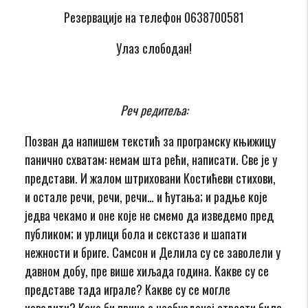
Резервације на телефон 0638700581
Улаз слободан!
Реч редитеља:
Позван да напишем текстић за програмску књижицу
панично схватам: немам шта рећи, написати. Све је у
представи. И жалом штриховани Костићеви стихови,
и остале речи, речи, речи… и ћутања; и радње које
једва чекамо и оне које не смемо да изведемо пред
публиком; и урлици бола и секстазе и шапати
нежности и бриге. Самсон и Делила су се заволели у
давном добу, пре више хиљада година. Какве су се
представе тада играле? Какве су се могле