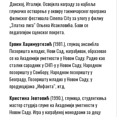
Данској, Италији. Освојила награду за најбоље
глумачко остварење у оквиру такмичарског програма
филмског фестивала Cinema City за улогу у филму
„Златна лига“ Огњена Исаиловића. Бави се
педагогијом сценског покрета.
Ервин Хаџимуртезић
(1981.), глумац ансамбла
Позоришта младих, Нови Сад, награђиван, образовао
се на Академији уметности у Новом Саду. Радио као
стални сарадник у СНП-у у Новом Саду, Народном
позоришту у Сомбору, Народном позоришту у
Београду, Позоришту младих у Новом Саду, у
продукцијама „Инфанта“, итд.
Кристина Јевтовић
(1990.), глумица, студенткиња
мастер студија глуме на Академији уметности у
Новом Саду. Игра у награђеној монодрами за децу