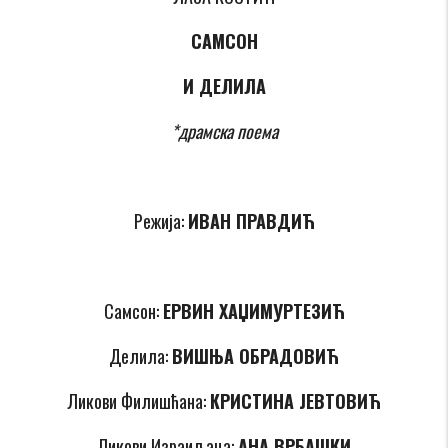
САМСОН
И ДЕЛИЛА
*драмска поема
Режија:
ИВАН ПРАВДИЋ
Самсон:
ЕРВИН ХАЏИМУРТЕЗИЋ
Делила:
ВИШЊА ОБРАДОВИЋ
Ликови Филишћана:
КРИСТИНА ЈЕВТОВИЋ
Ликови Израиљаца:
АНА ВРБАШКИ