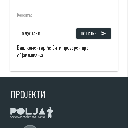
Коментар
ОДУСТАНИ
ПОШАЉИ
send
Ваш коментар ће бити проверен пре
објављивања
ПРОЈЕКТИ