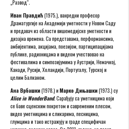
„Развод“.
Иван Правдић
(1975.), ванредни професор
Драматургије на Академији уметности у Новом Саду
и предавач из области вишемедијске уметности и
дизајна времена. Са представама, перформансима,
амбијентима, акцијама, поезијом, партиципацијама
публике, радионицама и видеом учествовао на
фестивалима и симпозијумима у Аустрији, Немачкој,
Канади, Русији, Холандији, Португалу, Турској и
целим Балканом.
Ана Врбашки
(1978.) и
Марко Дињашки
(1973.) су
Alice in WonderBand
. Сарађују са уметницима који
се баве сценским покретом и савременим плесом,
видео уметницима и сликарима, песницима,
глумцима и тако истражују и граде специфичан