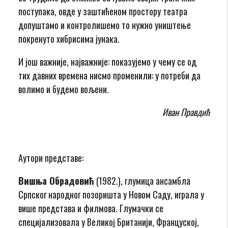
поступака, овде у заштићеном простору театра
допуштамо и контролишемо то нужно уништење
покренуто хибрисима јунака.
И још важније, најважније: показујемо у чему се од
тих давних времена нисмо променили: у потреби да
волимо и будемо вољени.
Иван Правдић
Аутори представе:
Вишња Обрадовић
(1982.), глумица ансамбла
Српског народног позоришта у Новом Саду, играла у
више представа и филмова. Глумачки се
специјализовала у Великој Британији, Француској,