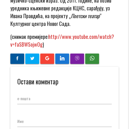
музичко-сценски израз. Од 2011. године, на позив
уредника књижевне редакције КЦНС, сарађују, уз
Ивана Правдића, на пројекту „
Поетски театар
“
Културног центра Новог Сада.
(снимак премијере:
http://www.youtube.com/watch?
v=faSBWSojwOg
)
Остави коментар
е-пошта
Име