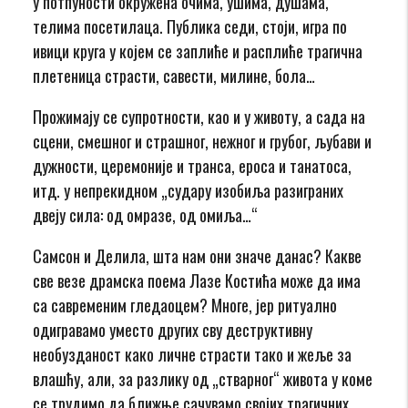
у потпуности окружена очима, ушима, душама,
телима посетилаца. Публика седи, стоји, игра по
ивици круга у којем се заплиће и расплиће трагична
плетеница страсти, савести, милине, бола…
Прожимају се супротности, као и у животу, а сада на
сцени, смешног и страшног, нежног и грубог, љубави и
дужности, церемоније и транса, ероса и танатоса,
итд. у непрекидном „судару изобиља разиграних
двеју сила: од омразе, од омиља…“
Самсон и Делила, шта нам они значе данас? Какве
све везе драмска поема Лазе Костића може да има
са савременим гледаоцем? Многе, јер ритуално
одигравамо уместо других сву деструктивну
необузданост како личне страсти тако и жеље за
влашћу, али, за разлику од „стварног“ живота у коме
се трудимо да ближње сачувамо својих трагичних