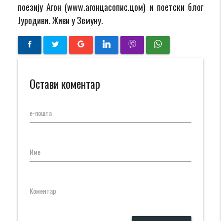
поезију Агон (www.агонцасопис.цом) и поетски блог
Јуродиви. Живи у Земуну.
Остави коментар
е-пошта
Име
Коментар