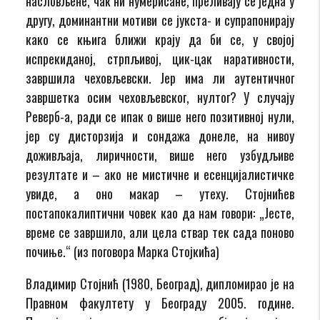
насловљене, чак ни нумерисане, преливају се једна у
другу, доминантни мотиви се јукста- и супрапонирају
како се књига ближи крају да би се, у својој
испрекиданој, стрпљивој, цик-цак наративности,
завршила чеховљевски. Јер има ли аутентичног
завршетка осим чеховљевског, нултог? У случају
Реверб-а, ради се ипак о више него позитивној нули,
јер су дисторзија и сондажа донеле, на нивоу
доживљаја, лиричности, више него узбудљиве
резултате и – ако не мистичне и есенцијалистичке
увиде, а оно макар – утеху. Стојнићев
постапокалиптични човек као да нам говори: „Јесте,
време се завршило, али цела ствар тек сада поново
почиње.“ (из поговора Марка Стојкића)
Владимир Стојнић (1980, Београд), дипломирао је на
Правном факултету у Београду 2005. године.