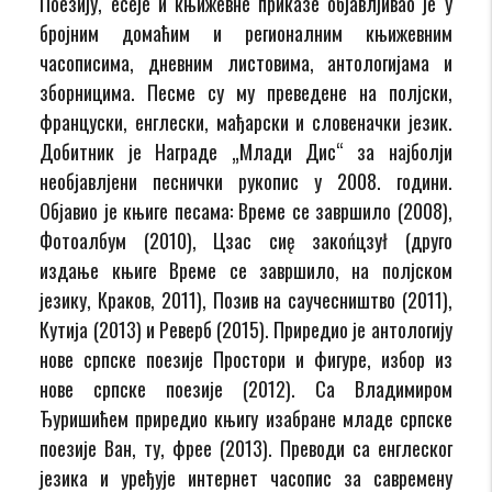
Поезију, есеје и књижевне приказе објавлјивао је у
бројним домаћим и регионалним књижевним
часописима, дневним листовима, антологијама и
зборницима. Песме су му преведене на полјски,
француски, енглески, мађарски и словеначки језик.
Добитник је Награде „Млади Дис“ за најболји
необјавлјени песнички рукопис у 2008. години.
Објавио је књиге песама: Време се завршило (2008),
Фотоалбум (2010), Цзас сиę закоńцзył (друго
издање књиге Време се завршило, на полјском
језику, Краков, 2011), Позив на саучесништво (2011),
Кутија (2013) и Реверб (2015). Приредио је антологију
нове српске поезије Простори и фигуре, избор из
нове српске поезије (2012). Са Владимиром
Ђуришићем приредио књигу изабране младе српске
поезије Ван, ту, фрее (2013). Преводи са енглеског
језика и уређује интернет часопис за савремену