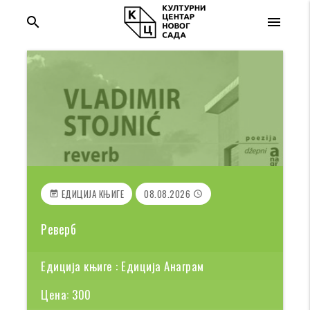
search
menu
ЕДИЦИЈА КЊИГЕ
08.08.2026
event_note
access_time
Реверб
Едиција књиге : Едиција Анаграм
Цена: 300