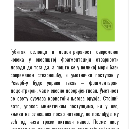
Губитак ослонца и децентрираност савременог
човека у свеопштој фрагментацији стварности
доводи до тога да, а пошто се у великој мери бави
савременом стварношћу, и уметнички поступак у
Реверб-у буде управо такав – фрагментаран,
децентриран, чак и свесно дезоријентисан. Уметност
се свету суочава користећи његова оружја. Стојнић
зато, упркос миметичким поступцима, ни у овој
књизи не олакшава посао читаоцу, не повлађује му
већ од њега тражи активан напор. Песме нису