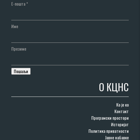
Е-пошта
*
Име
Презиме
О КЦНС
Ко је ко
Контакт
Програмски простори
Историјат
Политика приватности
Јавне набавке