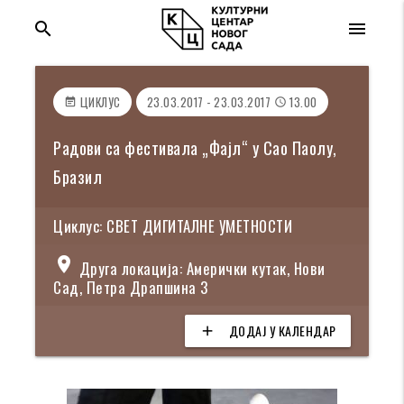
search
menu
ЦИКЛУС
23.03.2017 - 23.03.2017
13.00
event_note
access_time
Радови са фестивала „Фајл“ у Сао Паолу,
Бразил
Циклус: СВЕТ ДИГИТАЛНЕ УМЕТНОСТИ
location_on
Друга локација: Амерички кутак, Нови
Сад, Петра Драпшина 3
ДОДАЈ У КАЛЕНДАР
add