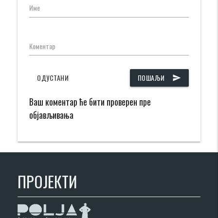
Име
Коментар
ОДУСТАНИ
ПОШАЉИ
send
Ваш коментар ће бити проверен пре
објављивања
ПРОЈЕКТИ