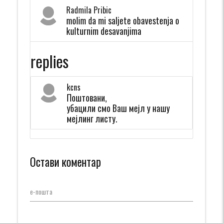
Radmila Pribic
molim da mi saljete obavestenja o
kulturnim desavanjima
replies
kcns
Поштовани,
убацили смо Ваш мејл у нашу
мејлинг листу.
Остави коментар
е-пошта