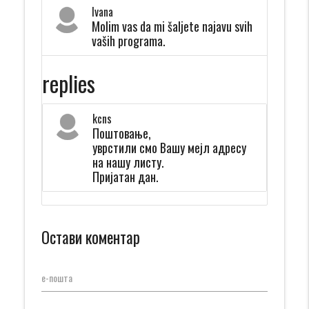
Ivana
Molim vas da mi šaljete najavu svih
vaših programa.
replies
kcns
Поштовање,
уврстили смо Вашу мејл адресу
на нашу листу.
Пријатан дан.
Остави коментар
е-пошта