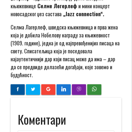
књижевнице
Селме Легерлеф
и мини концерт
новосадског џез састава
„Jazz connection“.
Селма Лагерлеф, шведска књижевница и прва жена
која је добила Нобелову награду за књижевност
(1909. године), једна је од најпревођенијих писаца на
свету. Списатељица која је поседовала
најаутентичнији дар који писац може да има – дар
да се предвиде долазећи догађаји, које зовемо и
будућност.
Коментари