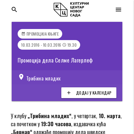
search
menu
ПРОМОЦИЈА КЊИГЕ
event_note
10.03.2016 - 10.03.2016
19.30
access_time
Промоција дела Селме Лагерлеф
location_on
Трибина младих
ДОДАЈ У КАЛЕНДАР
add
У клубу
„Трибина младих“
, у четвртак,
10. марта
,
са почетком у
19:30 часова
, издавачка кућа
„Бернар“
одржаће промоцију
дела шведске