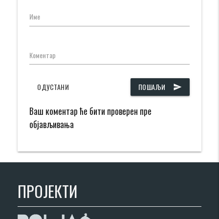
Име
Коментар
ОДУСТАНИ
ПОШАЉИ
send
Ваш коментар ће бити проверен пре
објављивања
ПРОЈЕКТИ