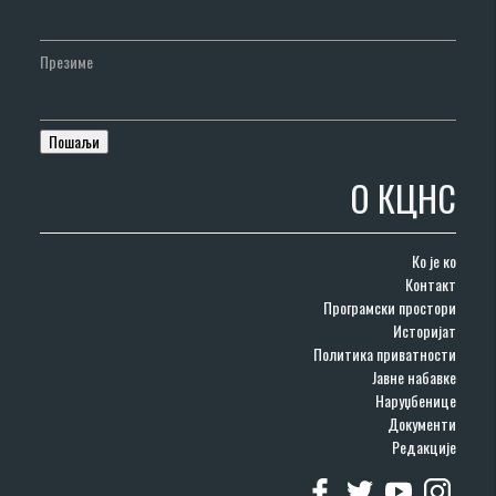
Презиме
О КЦНС
Ко је ко
Контакт
Програмски простори
Историјат
Политика приватности
Јавне набавке
Наруџбенице
Документи
Редакције