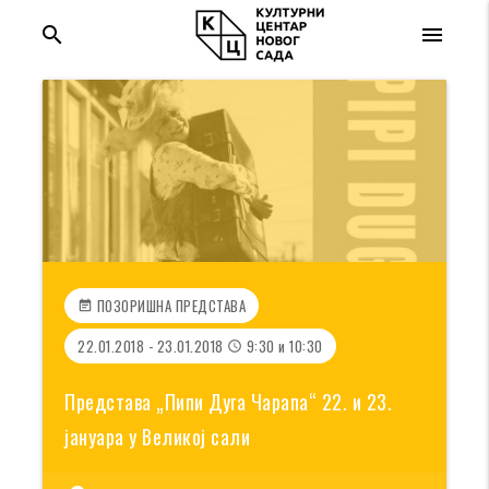
search
menu
ПОЗОРИШНА ПРЕДСТАВА
event_note
22.01.2018 - 23.01.2018
9:30 и 10:30
access_time
Представа „Пипи Дуга Чарапа“ 22. и 23.
јануара у Великој сали