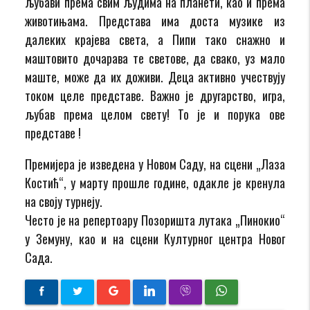
љубави према свим људима на планети, као и према
животињама. Представа има доста музике из
далеких крајева света, а Пипи тако снажно и
маштовито дочарава те светове, да свако, уз мало
маште, може да их доживи. Деца активно учествују
током целе представе. Важно је другарство, игра,
љубав према целом свету! То је и порука ове
представе !
Премијера је изведена у Новом Саду, на сцени „Лаза
Костић“, у марту прошле године, одакле је кренула
на своју турнеју.
Често је на репертоару Позоришта лутака „Пинокио“
у Земуну, као и на сцени Културног центра Новог
Сада.