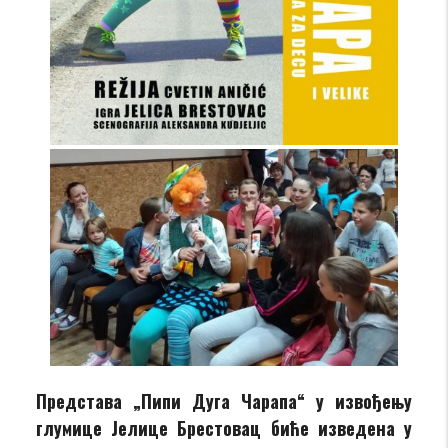
Представа „Пипи Дуга Чарапа“ у извођењу
глумице Јелице Брестовац биће изведена у