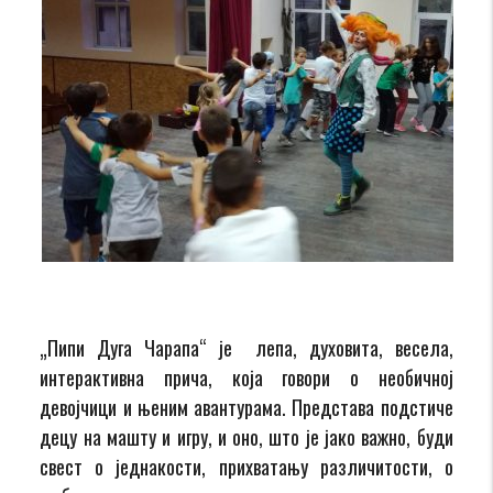
„Пипи Дуга Чарапа“ је лепа, духовита, весела,
интерактивна прича, која говори о необичној
девојчици и њеним авантурама. Представа подстиче
децу на машту и игру, и оно, што је јако важно, буди
свест о једнакости, прихватању различитости, о