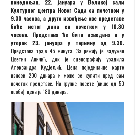
понедељак, 22. јануара у Великој сали
Културног центра Новог Сада са почетком у
9.30 часова, а друго извођење ове представе
биће истог дана са почетком у 10.30
часова.
Представа ће бити изведена и у
уторак 23. јануара у термину од 9.30.
Представа траје 45 минута. За режију је задужен
Цветин Аничић, док је сценографију урадила
Александра Кудјељић. Цена појединачне карте
износи 200 динара и може се купити пред сам
почетак представе. На групне посете (више од 50
особа), цена је 180 динара.