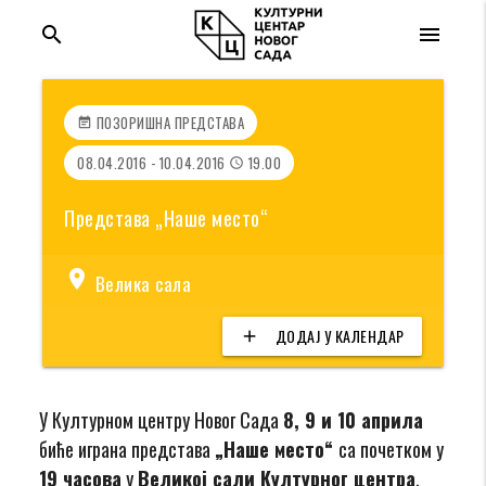
search
menu
ПОЗОРИШНА ПРЕДСТАВА
event_note
08.04.2016 - 10.04.2016
19.00
access_time
Представа „Наше место“
location_on
Велика сала
ДОДАЈ У КАЛЕНДАР
add
У Културном центру Новог Сада
8, 9 и 10 априла
биће играна представа
„Наше место“
са почетком у
19 часова
у
Великој сали Културног центра
.