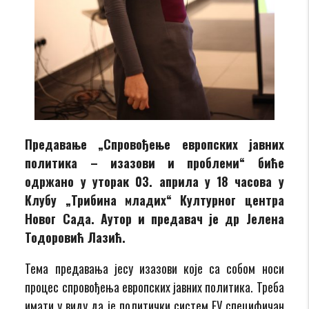
Предавање „Спровођење европских јавних
политика – изазови и проблеми“ биће
одржано у уторак 03. априла у 18 часова у
Клубу „Трибина младих“ Културног центра
Новог Сада. Аутор и предавач је др Јелена
Тодоровић Лазић.
Teма предавања јесу изазови које са собом носи
процес спровођења европских јавних политика. Треба
имати у виду да је политички систем ЕУ специфичан