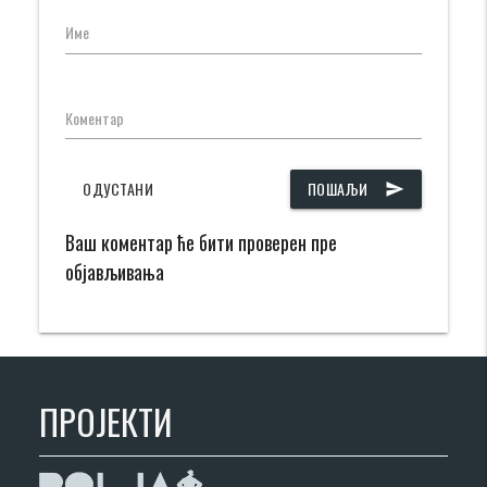
Име
Коментар
ОДУСТАНИ
ПОШАЉИ
send
Ваш коментар ће бити проверен пре
објављивања
ПРОЈЕКТИ