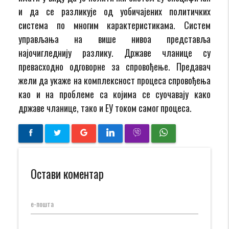
и да се разликује од уобичајeних политичких
система по многим карактеристикама. Систем
управљања на више нивоа представља
најочигледнију разлику. Државе чланице су
превасходно одговорне за спровођење. Предавач
жели да укаже на комплексност процеса спровођења
као и на проблеме са којима се суочавају како
државе чланице, тако и ЕУ током самог процеса.
Остави коментар
е-пошта