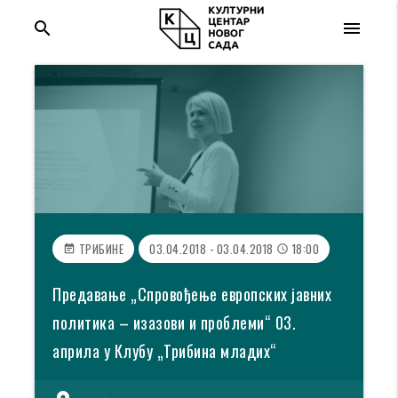
search
menu
ТРИБИНЕ
03.04.2018 - 03.04.2018
18:00
event_note
access_time
Предавање „Спровођење европских јавних
политика – изазови и проблеми“ 03.
априла у Клубу „Трибина младих“