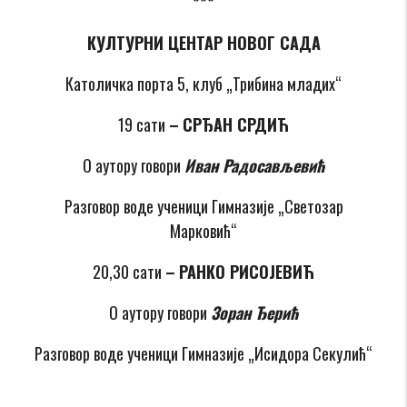
***
КУЛТУРНИ ЦЕНТАР НОВОГ САДА
Католичка порта 5, клуб „Трибина младих“
19 сати
–
СРЂАН СРДИЋ
О аутору говори
Иван Радосављевић
Разговор воде ученици Гимназије „Светозар
Марковић“
20,30 сати
–
РАНКО РИСОЈЕВИЋ
О аутору говори
Зоран Ђерић
Разговор воде ученици Гимназије „Исидора Секулић“