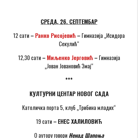
СРЕДА, 26. СЕПТЕМБАР
12 сати
–
Ранко Рисојевић
–
Гимназија „Исидора
Секулић“
12,30 сати
–
Миљенко Јерговић
–
Гимназија
„Јован Јовановић Змај“
***
КУЛТУРНИ ЦЕНТАР НОВОГ САДА
Католичка порта 5, клуб „Трибина младих“
19 сати
–
ЕНЕС ХАЛИЛОВИЋ
О аутору говори
Ненад Шапоња