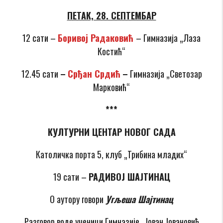
ПЕТАК, 28. СЕПТЕМБАР
12 сати –
Боривој Радаковић
– Гимназија „Лаза
Костић“
12.45 сати
–
Срђан Срдић
–
Гимназија „Светозар
Марковић“
***
КУЛТУРНИ ЦЕНТАР НОВОГ САДА
Католичка порта 5, клуб „Трибина младих“
19 сати –
РАДИВОЈ ШАЈТИНАЦ
О аутору говори
Угљеша Шајтинац
Разговор воде ученици Гимназије „Јован Јовановић