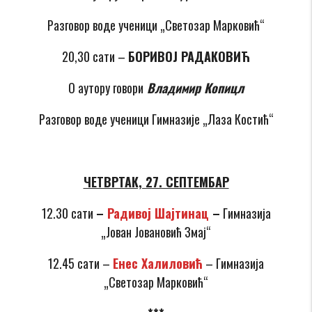
Разговор воде ученици „Светозар Марковић“
20,30 сати –
БОРИВОЈ РАДАКОВИЋ
О аутору говори
Владимир Копицл
Разговор воде ученици Гимназије „Лаза Костић“
ЧЕТВРТАК, 27. СЕПТЕМБАР
12.30 сати
–
Радивој Шајтинац
–
Гимназија
„Јован Јовановић Змај“
12.45 сати –
Енес Халиловић
– Гимназија
„Светозар Марковић“