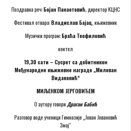
Поздравна реч:
Бојан Панаотовић
, директор КЦНС
Фестивал отвара:
Владислав Бајац
, књижевник
Музички програм:
Браћа Теофиловић
коктел
19,30 сати – Сусрет са добитником
Међународне књижевне награде „Милован
Видаковић“
МИЉЕНКОМ ЈЕРГОВИЋЕМ
О аутору говори
Драган Бабић
Разговор воде ученици Гимназије „Јован Јовановић
Змај“