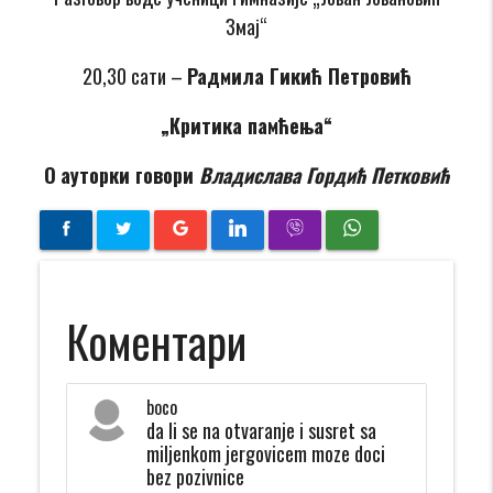
Змај“
20,30 сати –
Радмила Гикић Петровић
„Критика памћења“
O
a
уторки говори
Владислава Гордић Петковић
Коментари
boco
da li se na otvaranje i susret sa
miljenkom jergovicem moze doci
bez pozivnice