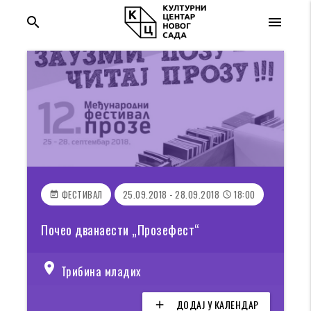
search
menu
ФЕСТИВАЛ
25.09.2018 - 28.09.2018
18:00
event_note
access_time
Почео дванаести „Прозефест“
location_on
Трибина младих
ДОДАЈ У КАЛЕНДАР
add