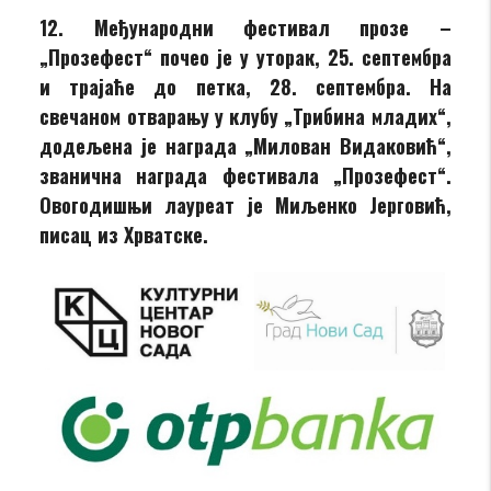
12. Међународни фестивал прозе –
„Прозефест“ почео је у уторак, 25. септембра
и трајаће до петка, 28. септембра. На
свечаном отварању у клубу „Трибина младих“,
додељена је награда „Милован Видаковић“,
званична награда фестивала „Прозефест“.
Овогодишњи лауреат је Миљенко Јерговић,
писац из Хрватске.