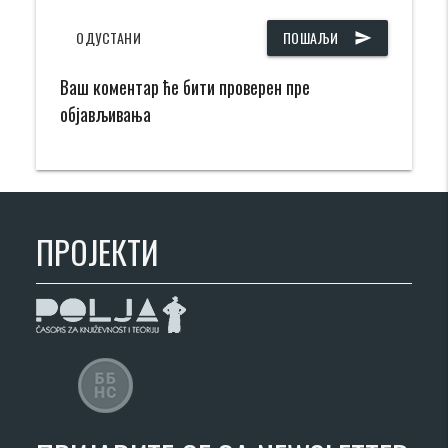
ОДУСТАНИ
ПОШАЉИ
send
Ваш коментар ће бити проверен пре
објављивања
ПРОЈЕКТИ