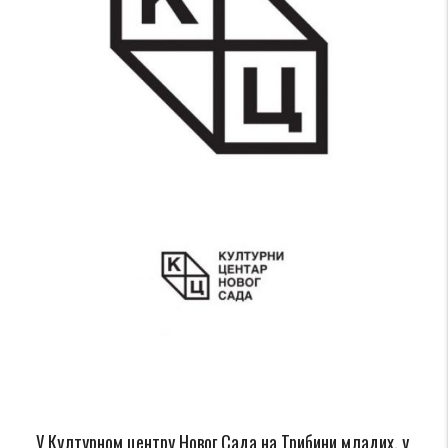
У Културном центру Новог Сада на Трибини младих, у