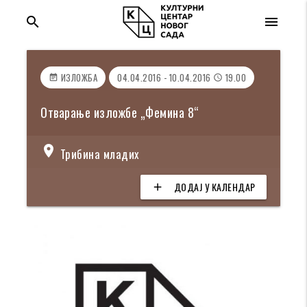
search
menu
ИЗЛОЖБА
04.04.2016 - 10.04.2016
19.00
event_note
access_time
Отварање изложбе „Фемина 8“
location_on
Трибина младих
ДОДАЈ У КАЛЕНДАР
add