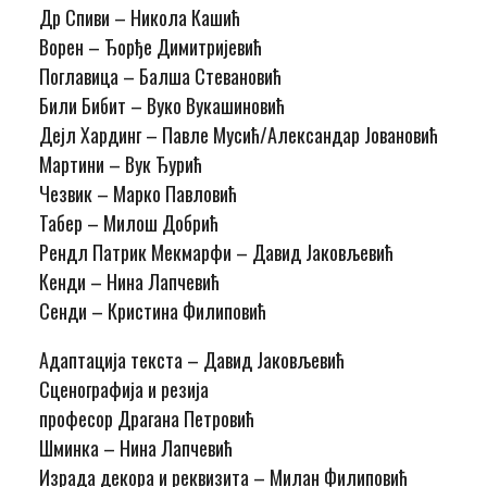
Др Спиви – Никола Кашић
Ворен – Ђорђе Димитријевић
Поглавица – Балша Стевановић
Били Бибит – Вуко Вукашиновић
Дејл Хардинг – Павле Мусић/Александар Јовановић
Мартини – Вук Ђурић
Чезвик – Марко Павловић
Табер – Милош Добрић
Рендл Патрик Мекмарфи – Давид Јаковљевић
Кенди – Нина Лапчевић
Сенди – Кристина Филиповић
Адаптација текста – Давид Јаковљевић
Сценографија и резија
професор Драгана Петровић
Шминка – Нина Лапчевић
Израда декора и реквизита – Милан Филиповић