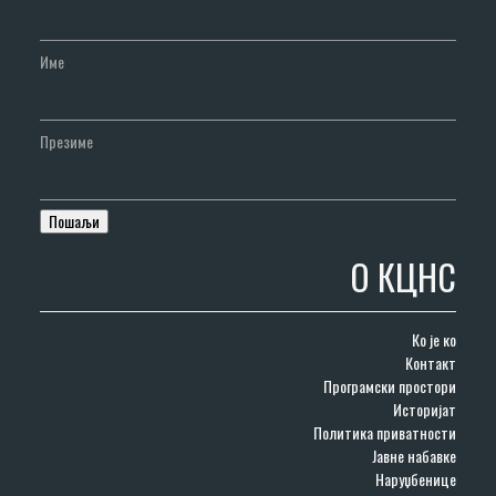
Име
Презиме
О КЦНС
Ко је ко
Контакт
Програмски простори
Историјат
Политика приватности
Јавне набавке
Наруџбенице