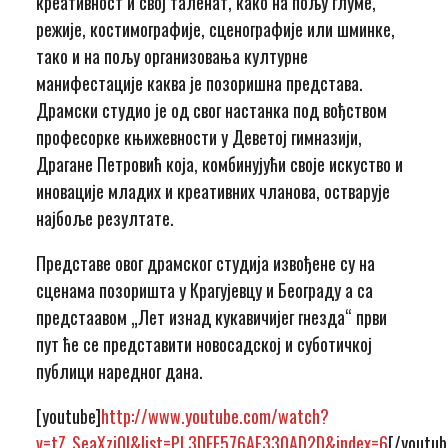
креативност и свој таленат, како на пољу глуме,
режије, костимографије, сценографије или шминке,
тако и на пољу организовања културне
манифестације каква је позоришна представа.
Драмски студио је од свог настанка под вођством
професорке књижевности у Деветој гимназији,
Драгане Петровић која, комбинујући своје искуство и
иновације младих и креативних чланова, остварује
најбоље резултате.
Представе овог драмског студиjа извођене су на
сценама позоришта у Крагујевцу и Београду а са
предстаавом „Лет изнад кукавичијег гнезда“ први
пут ће се представити новосадској и суботичкој
публици наредног дана.
[youtube]
http://www.youtube.com/watch?
v=tZ_SeaXzj0I&list=PL3DFE576AE330AD2D&index=6
[/youtub