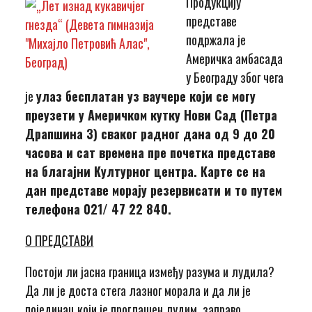
Продукцију
представе
подржала је
Америчка амбасада
у Београду због чега
је
улаз бесплатан уз ваучере који се могу
преузети у Америчком кутку Нови Сад (Петра
Драпшина 3) сваког радног дана од 9 до 20
часова и сат времена пре почетка представе
на благајни Културног центра. Карте се на
дан представе морају резервисати и то путем
телефона 021/ 47 22 840.
О ПРЕДСТАВИ
Постоји ли јасна граница између разума и лудила?
Да ли је доста стега лазног морала и да ли је
појединац који је проглашен лудим, заправо,