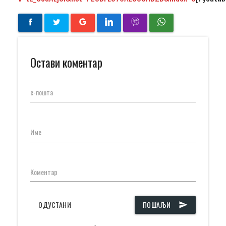
Остави коментар
е-пошта
Име
Коментар
ОДУСТАНИ
ПОШАЉИ
send