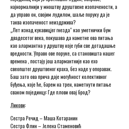
најнормалнији у мноштву друштвене изопачености, а
да управо он, својим лудилом, шаље поруку да је
таква изопаченост неиздржива?
„Лет изнад кукавицјег гнезда“ као уметнички бум
двадесетог века, покушава да наметне ова питања
као алармантна у друштву које губи све дотадашње
вредности. Управо ове поруке, са становишта нашег
времена , постају још алармантније као ехо
свеопштег друштвеног краха, без наде у опоравак.
Баш зато ова прича даје могућност колективног
буђења, које ће, барем на трен, наметнути питање
сваком појединцу: Где плови овај брод?
Ликови
:
Сестра Речид – Маша Котаранин
Сестра Флин – Јелена Стаменовић