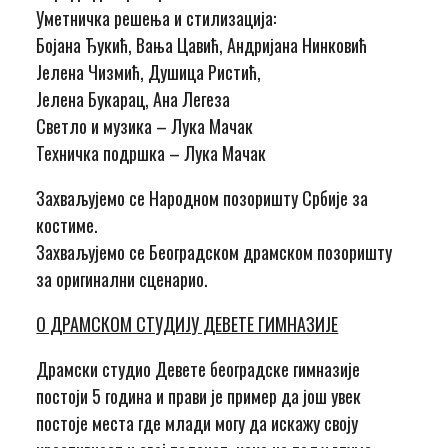
Уметничка решења и стилизација:
Бојана Ђукић, Вања Цавић, Андријана Нинковић
Јелена Чизмић, Душица Ристић,
Јелена Букарац, Ана Легеза
Светло и музика – Лука Мачак
Техничка подршка – Лука Мачак
Захваљујемо се Народном позоришту Србије за
костиме.
Захваљујемо се Београдском драмском позоришту
за оригинални сценарио.
О ДРАМСКОМ СТУДИЈУ ДЕВЕТЕ ГИМНАЗИЈЕ
Драмски студио Девете београдске гимназије
постоји 5 година и прави је пример да још увек
постоје места где млади могу да искажу своју