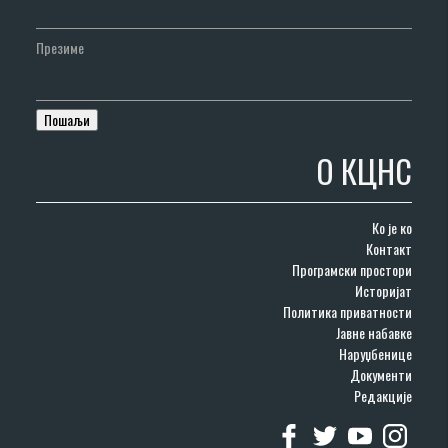
Презиме
О КЦНС
Ко је ко
Контакт
Програмски простори
Историјат
Политика приватности
Јавне набавке
Наруџбенице
Документи
Редакције