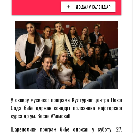
ДОДАЈ У КАЛЕНДАР
add
У оквиру музичког програма Културног центра Новог
Сада биће одржан концерт полазника мајсторског
курса др ум. Весне Аћимовић.
Шаренолики програм биће одржан у суботу, 27.