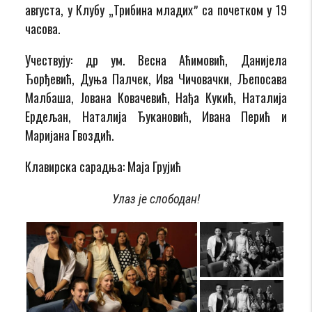
августа, у Клубу „Трибина младихˮ са почетком у 19
часова.
Учествују: др ум. Весна Аћимовић, Данијела
Ђорђевић, Дуња Палчек, Ива Чичовачки, Љепосава
Малбаша, Јована Ковачевић, Нађа Кукић, Наталија
Ердељан, Наталија Ђукановић, Ивана Перић и
Маријана Гвоздић.
Клавирска сарадња: Маја Грујић
Улаз је слободан!