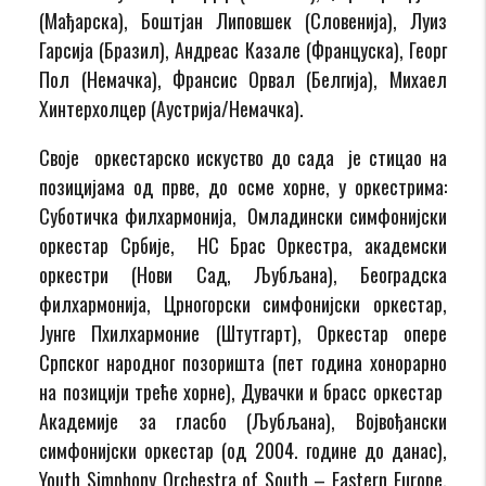
(Мађарска), Боштјан Липовшек (Словенија), Луиз
Гарсија (Бразил), Андреас Казале (Француска), Георг
Пол (Немачка), Франсис Орвал (Белгија), Михаел
Хинтерхолцер (Аустрија/Немачка).
Своје оркестарско искуство до сада је стицао на
позицијама од прве, до осме хорне, у оркестрима:
Суботичка филхармонија, Омладински симфонијски
оркестар Србије, НС Брас Оркестра, академски
оркестри (Нови Сад, Љубљана), Београдска
филхармонија, Црногорски симфонијски оркестар,
Јунге Пхилхармоние (Штутгарт), Оркестар опере
Српског народног позоришта (пет година хонорарно
на позицији треће хорне), Дувачки и брасс оркестар
Академије за гласбо (Љубљана), Војвођански
симфонијски оркестар (од 2004. године до данас),
Youth Simphony Orchestrа of South – Eаstern Europe,