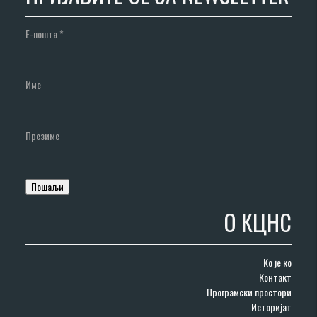
Е-пошта
*
Име
Презиме
О КЦНС
Ко је ко
Контакт
Програмски простори
Историјат