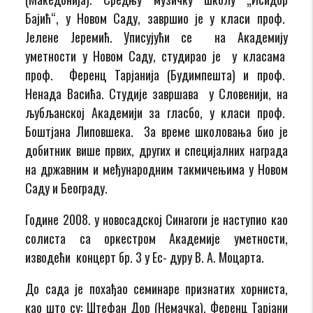
Бајић“, у Новом Саду, завршио је у класи проф.
Јелене Јеремић. Уписујући се на Академију
уметности у Новом Саду, студирао је у класама
проф. Ференц Тарјанија (Будимпешта) и проф.
Ненада Васића. Студије завршава у Словенији, на
љубљанској Академији за гласбо, у класи проф.
Боштјана Липовшека. За време школовања био је
добитник више првих, других и специјалних награда
на државним и међународним такмичењима у Новом
Саду и Београду.
Године 2008. у новосадској Синагоги је наступио као
солиста са оркестром Академије уметности,
изводећи концерт бр. 3 у Ес- дуру В. А. Моцарта.
До сада је похађао семинаре признатих хорниста,
као што су: Штефан Дор (Немачка), Ференц Тарјани