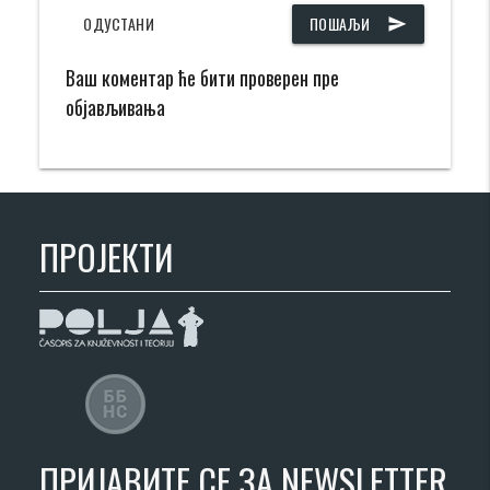
ОДУСТАНИ
ПОШАЉИ
send
Ваш коментар ће бити проверен пре
објављивања
ПРОЈЕКТИ
ПРИЈАВИТЕ СЕ ЗА NEWSLETTER