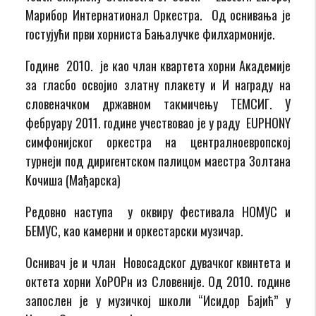
Марибор Интернатионал Оркестра. Од оснивања је
гостујући први хорниста Бањалучке филхармоније.
Године 2010. је као члан квартета хорни Академије
за гласбо освојио златну плакету и И награду на
словеначком државном такмичењу ТЕМСИГ. У
фебруару 2011. године учествовао је у раду EUPHONY
симфонијског оркестра на централноевропској
турнеји под диригентском палицом маестра Золтана
Кочиша (Мађарска)
Редовно наступа у оквиру фестивала НОМУС и
БЕМУС, као камерни и оркестарски музичар.
Оснивач је и члан Новосадског дувачког квинтета и
октета хорни ХоРОРн из Словеније. Од 2010. године
запослен је у музичкој школи “Исидор Бајић” у