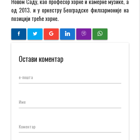
Новом Саду, као професор хорне и камерне музике, а
од 2013. и у оркестру Београдске филхармоније на
позицији треће хорне.
Остави коментар
е-пошта
Име
Коментар