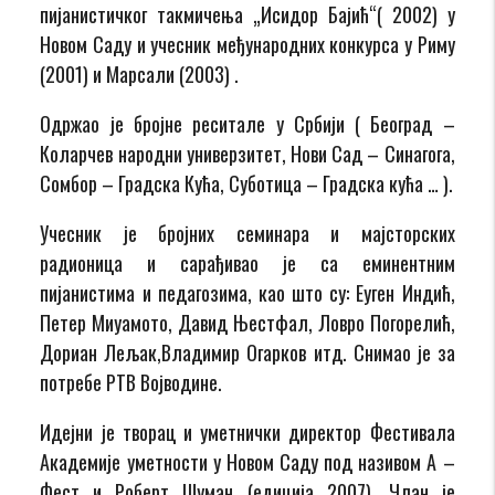
пијанистичког такмичења „Исидор Бајић“( 2002) у
Новом Саду и учесник међународних конкурса у Риму
(2001) и Марсали (2003) .
Одржао је бројне реситале у Србији ( Београд –
Коларчев народни универзитет, Нови Сад – Синагога,
Сомбор – Градска Кућа, Суботица – Градска кућа … ).
Учесник је бројних семинара и мајсторских
радионица и сарађивао је са еминентним
пијанистима и педагозима, као што су: Еуген Индић,
Петер Миyамото, Давид Њестфал, Ловро Погорелић,
Дориан Лељак,Владимир Огарков итд. Снимао је за
потребе РТВ Војводине.
Идејни је творац и уметнички директор Фестивала
Академије уметности у Новом Саду под називом А –
Фест и Роберт Шуман (едиција 2007). Члан је