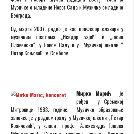
Музичке о младине Новог Сада и Музичке омладине
Београда.
Од марта 2007. радио је као професор клавира у
музичким школама „Исидор Бајић“ и „Јосип
Славенски“, у Новом Саду и у Музичкој школи “
Петар Коњовић“ у Сомбору.
Мирко Марић
је
рођен у Сремској
Митровици 1983. године. Музичко образовање
започео је у родном граду, у Музичкој школи „Петар
Кранчевић”, у класи проф. Александра Гошева
(Македонија). Средњу музичку школу „Исидор