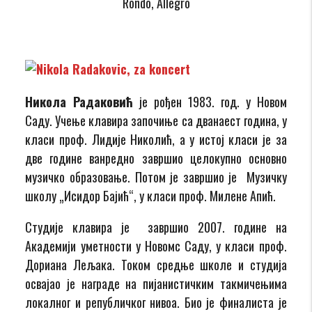
Rondo, Allegro
Никола Радаковић
је рођен 1983. год. у Новом
Саду. Учење клавира започиње са дванаест година, у
класи проф. Лидије Николић, а у истој класи је за
две године ванредно завршио целокупно основно
музичко образовање. Потом је завршио је Музичку
школу „Исидор Бајић“, у класи проф. Милене Апић.
Студије клавира је завршио 2007. године на
Академији уметности у Новомс Саду, у класи проф.
Дориана Лељака. Током средње школе и студија
освајао је награде на пијанистичким такмичењима
локалног и републичког нивоа. Био је финалиста је