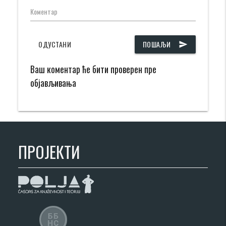
Коментар
ОДУСТАНИ
ПОШАЉИ
send
Ваш коментар ће бити проверен пре
објављивања
ПРОЈЕКТИ