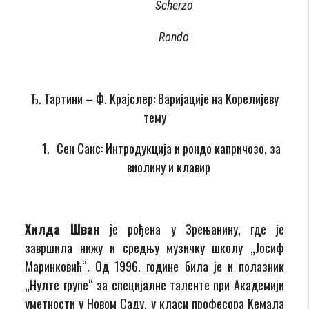
Scherzo
Rondo
Ђ. Тартини – Ф. Крајслер: Варијације нa Корелијеву
тему
Сен Санс: Интродукција и рондо капричозо, за
виолину и клавир
Хилда Шван
je рођена у Зрењанину, где је
завршила нижу и средњу музичку школу „Јосиф
Маринковић“. Од 1996. године била је и полазник
„Нулте групе“ за специјалне таленте при Академији
уметности у Новом Саду, у класи професора Кемала