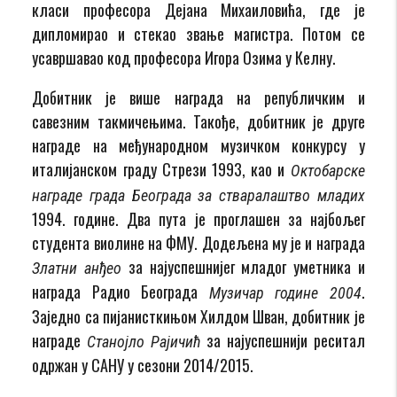
класи професора Дејана Михаиловића, где је
дипломирао и стекао звање магистра. Потом се
усавршавао код професора Игора Озима у Келну.
Добитник је више награда на републичким и
савезним такмичењима. Такође, добитник је друге
награде на међународном музичком конкурсу у
италијанском граду Стрези 1993, као и
Октобарске
награде града Београда за стваралаштво младих
1994. године. Два пута је проглашен за најбољег
студента виолине на ФМУ. Додељена му је и награда
за најуспешнијег младог уметника и
Златни анђео
награда Радио Београда
.
Музичар године 2004
Заједно са пијанисткињом Хилдом Шван, добитник је
награде
за најуспешнији реситал
Станојло Рајичић
одржан у САНУ у сезони 2014/2015.