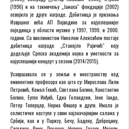
(1996) и на такмичењу „Јамаха“ фондације (2002)
освојила је друге награде. Добитница је признања
Извршног већа АП Војводине за најуспешнијег
појединца у области музике у 1997, 1999. и 2000.
години. Са виолинистом Николом Алексићем постаје
добитница награде „Станојло Рајичић“ коју
додељује Српска академија наука и уметности за
најуспешнији концерт у сезони (2014/2015).
Усавршавала се у земљи и иностранству код
еминентних професора као што су: Мирослава Лили
Петровић, Кемал Гекић, Светлана Богино, Константин
Богино, Еуген Инђић, Една Голандски, Јене Јандо,
Петер Топерцер, Норма Фишер и други. Имала је
солистичке наступе у свим најзначајнијим салама у
Србији, као и у Паризу, Бечу, Бадену, Дебрецину,
Сегедину, Риму, Лондону, Норичу, Гозауу, Москви,