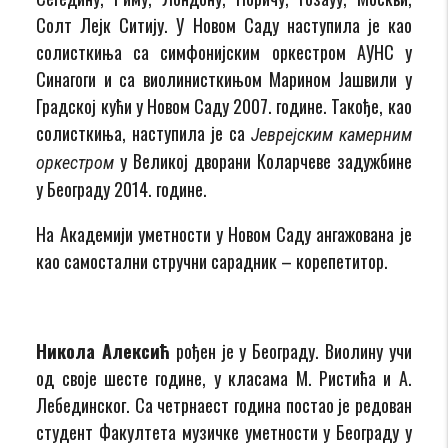
Солт Лејк Ситију. У Новом Саду наступила је као
солисткиња са симфонијским оркестром АУНС у
Синагоги и са виолинисткињом Марином Јашвили у
Градској кући у Новом Саду 2007. године. Такође, као
солисткиња, наступила је са
Јеврејским камерним
у Великој дворани Коларчеве задужбине
оркестром
у Београду 2014. године.
На Академији уметности у Новом Саду ангажована је
као самостални стручни сарадник – корепетитор.
Никола Алексић
рођен је у Београду. Виолину учи
од своје шесте године, у класама М. Ристића и А.
Лебединског. Са четрнаест година постао је редован
студент Факултета музичке уметности у Београду у