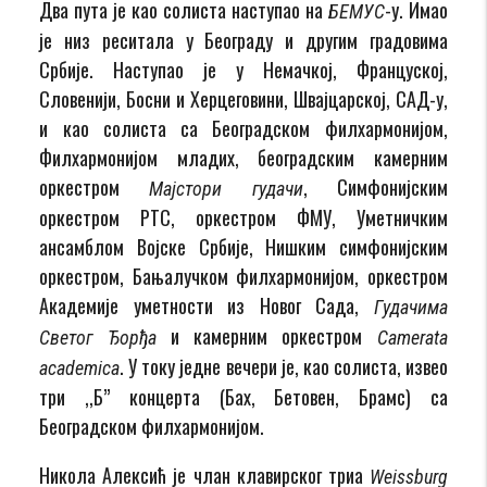
Два пута је као солиста наступао на
-у. Имао
БЕМУС
је низ реситала у Београду и другим градовима
Србије. Наступао је у Немачкој, Француској,
Словенији, Босни и Херцеговини, Швајцарској, САД-у,
и као солиста са Београдском филхармонијом,
Филхармонијом младих, београдским камерним
оркестром
, Симфонијским
Мајстори гудачи
оркестром РТС, оркестром ФМУ, Уметничким
ансамблом Војске Србије, Нишким симфонијским
оркестром, Бањалучком филхармонијом, оркестром
Академије уметности из Новог Сада,
Гудачима
и камерним оркестром
Светог Ђорђа
Camerata
. У току једне вечери је, као солиста, извео
academica
три ,,Б’’ концерта (Бах, Бетовен, Брамс) са
Београдском филхармонијом.
Никола Алексић је члан клавирског триа
Weissburg