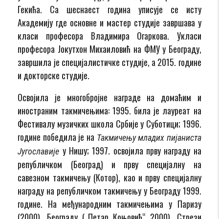
Гекића. Са шеснаест година уписује се исту
Академију где основне и мастер студије завршава у
класи професора Владимира Огаркова. Укласи
професора Јокутхон Михаиловић на ФМУ у Београду,
завршила је специјалистичке студије, а 2015. године
и докторске студије.
Освојила је многобројне награде на домаћим и
иностраним такмичењима: 1995. била је лауреат на
Фестивалу музичких школа Србије у Суботици; 1996.
године победила је на
Такмичењу младих пијаниста
у Нишу; 1997. освојила прву награду на
Југославије
републичком (Београд) и прву специјалну на
савезном такмичењу (Котор), као и прву специјалну
награду на републичком такмичењу у Београду 1999.
године. На међународним такмичењима у Паризу
(2000), Београду („Петар Коњовић“ 2000), Стрези