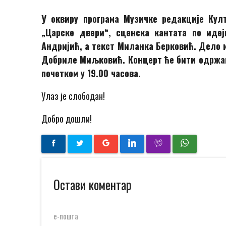
У оквиру програма Музичке редакције Кул
„Царске двери“, сценска кантата по иде
Андријић, а текст Миланка Берковић. Дело 
Добриле Миљковић. Концерт ће бити одржан у
почетком у 19.00 часова.
Улаз је слободан!
Добро дошли!
Остави коментар
е-пошта