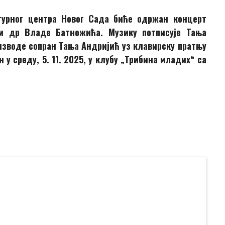
турног центра Новог Сада биће одржан концерт
ји др Владе Батножића. Музику потписује Тања
изводе сопран Тања Андријић уз клавирску пратњу
 среду, 5. 11. 2025, у клубу „Трибина младих“ са