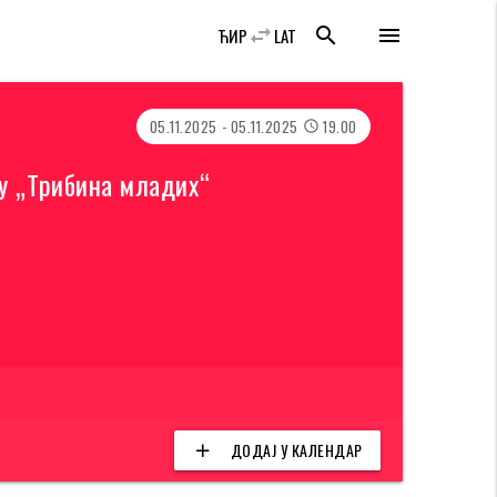
swap_horiz
search
menu
ЋИР
LAT
05.11.2025 - 05.11.2025
19.00
access_time
бу „Трибина младих“
ДОДАЈ У КАЛЕНДАР
add