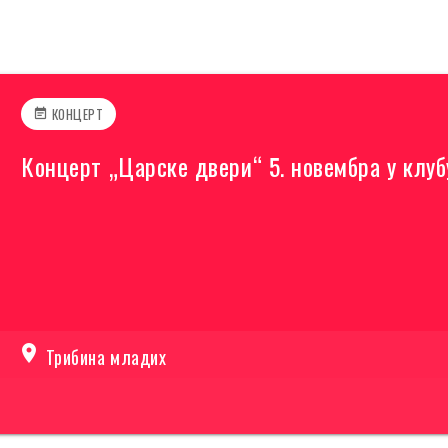
КОНЦЕРТ
event_note
Концерт „Царске двери“ 5. новембра у клу
location_on
Трибина младих