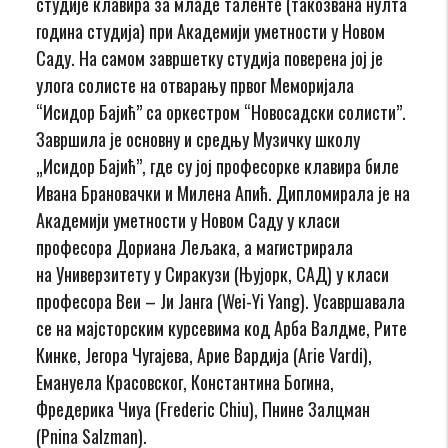
студије клавира за младе таленте (такозвана нулта
година студија) при Академији уметности у Новом
Саду. На самом завршетку студија поверена јој је
улога солисте на отварању првог Меморијала
“Исидор Бајић” са оркестром “Новосадски солисти”.
Завршила је основну и средњу Музичку школу
„Исидор Бајић”, где су јој професорке клавира биле
Ивана Брановачки и Милена Апић. Дипломирала је на
Академији уметности у Новом Саду у класи
професора Дориана Лељака, а магистрирала
на Универзитету у Сиракузи (Њујорк, САД) у класи
професора Веи – Ји Јанга (Wei-Yi Yang). Усавршавала
се на мајсторским курсевима код Арба Валдме, Рите
Кинке, Јегора Чугајева, Арие Вардија (Arie Vardi),
Емануела Красовског, Константина Богина,
Фредерика Чиуа (Frederic Chiu), Пнине Залцман
(Pnina Salzman).