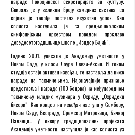
награде Покрајинског секретаријата за културу.
Свирала је у великом броју камерних састава, са
којима је такође постигла изузетан успех. Као
солиста наступила је са средњошколским
симфонијским оркестром поводом прославе
деведесетогодишњице школе „Исидор Бајић“.
Године 2001. уписала је Академију уметности у
Новом Саду, у класи Лауре Леваи-Аксин. И током
студија остаје активан извођач, те наставља да ниже
награде на такмичењима. Најзначајније признање
представља I награда (100 бодова) на међународном
такмичењу младих музичара у Охриду, „Охридски
бисери“. Као концертни извођач наступа у Сомбору,
Новом Саду, Београду, Сремској Митровици, Бачкој
Паланци… У оквиру традиционалних пројеката
Академије уметности, наступила је као солиста уз