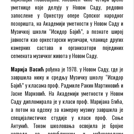
уметнице које делују у Новом Саду, редовно
запослене у Оркестру опере Српског народног
позоришта, на Академији уметности у Новом Саду и
Музичкој школи “Исидор Бајић”, а познате широј
јавности као оркестарски музичари, чланице других
камерних састава и организатори појединих
сегмената музичког живота у Новом Саду.
Марија Васић
рођена је 1978. у Новом Саду, где је
завршила нижу и средњу Музичку школу “Исидор
Бајић” у класама проф. Радмиле Ракин Мартиновић и
Јасне Марковић. На Академији уметности у Новом
Саду дипломирала је у класи проф. Маријана Егића,
а потом на одсеку за камерну музику завршила је
специјалистичке студије у класи проф. Соње
Антунић. Током школовања освојила је бројне
награде на републичким и међународним