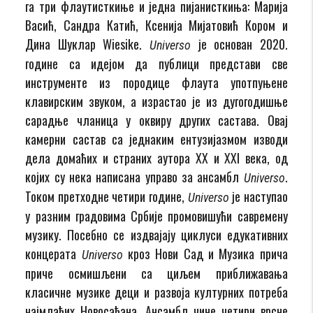
га три флаутисткиње и једна пијанисткиња: Марија
Васић, Сандра Катић, Ксенија Мијатовић Кором и
Дина Шуклар Wiesike.
је основан 2020.
Universo
године са идејом да публици представи све
инструменте из породице флаута употпуњене
клавирским звуком, а израстао је из дугогодишње
сарадње чланица у оквиру других састава. Овај
камерни састав са једнаким ентузијазмом изводи
дела домаћих и страних аутора XX и XXI века, од
којих су нека написана управо за ансамбл
.
Universo
Током претходне четири године,
је наступао
Universo
у разним градовима Србије промовишући савремену
музику. Посебно се издвајају циклуси едукативних
концерата
кроз Нови Сад и Музика прича
Universo
приче осмишљени са циљем приближавања
класичне музике деци и развоја културних потреба
најмлађих Новосађана. Ансамбл чине четири врсне