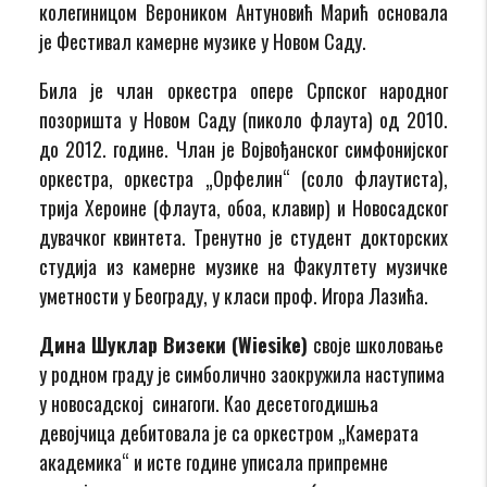
колегиницом Вероником Антуновић Марић основала
је Фестивал камерне музике у Новом Саду.
Била је члан оркестра опере Српског народног
позоришта у Новом Саду (пиколо флаута) од 2010.
до 2012. године. Члан је Војвођанског симфонијског
оркестра, оркестра „Орфелин“ (соло флаутиста),
трија Хероине (флаута, обоа, клавир) и Новосадског
дувачког квинтета. Тренутно је студент докторских
студија из камерне музике на Факултету музичке
уметности у Београду, у класи проф. Игора Лазића.
Дина Шуклар Визеки (
Wiesike)
своје школовање
у родном граду је симболично заокружила наступима
у новосадској синагоги. Као десетогодишња
девојчица дебитовала је са оркестром „Камерата
академика“ и исте године уписала припремне