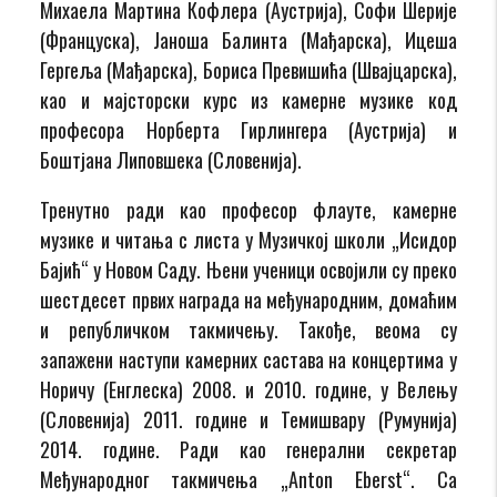
Михаела Мартина Кофлера (Аустрија), Софи Шерије
(Француска), Јаноша Балинта (Мађарска), Ицеша
Гергеља (Мађарска), Бориса Превишића (Швајцарска),
као и мајсторски курс из камерне музике код
професора Норберта Гирлингера (Аустрија) и
Боштјана Липовшека (Словенија).
Тренутно ради као професор флауте, камерне
музике и читања с листа у Музичкој школи „Исидор
Бајић“ у Новом Саду. Њени ученици освојили су преко
шестдесет првих награда на међународним, домаћим
и републичком такмичењу. Такође, веома су
запажени наступи камерних састава на концертима у
Норичу (Енглеска) 2008. и 2010. године, у Велењу
(Словенија) 2011. године и Темишвару (Румунија)
2014. године. Ради као генерални секретар
Међународног такмичења „Anton Eberst“. Са