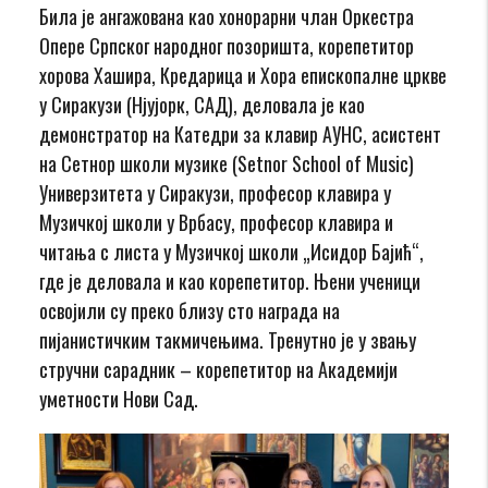
Била је ангажована као хонорарни члан Оркестра
Опере Српског народног позоришта, корепетитор
хорова Хашира, Кредарица и Хора епископалне цркве
у Сиракузи (Нјујорк, САД), деловала је као
демонстратор на Катедри за клавир АУНС, асистент
на Сетнор школи музике (Setnor School of Music)
Универзитета у Сиракузи, професор клавира у
Музичкој школи у Врбасу, професор клавира и
читања с листа у Музичкој школи „Исидор Бајић“,
где је деловала и као корепетитор. Њени ученици
освојили су преко близу сто награда на
пијанистичким такмичењима. Тренутно је у звању
стручни сарадник – корепетитор на Академији
уметности Нови Сад.