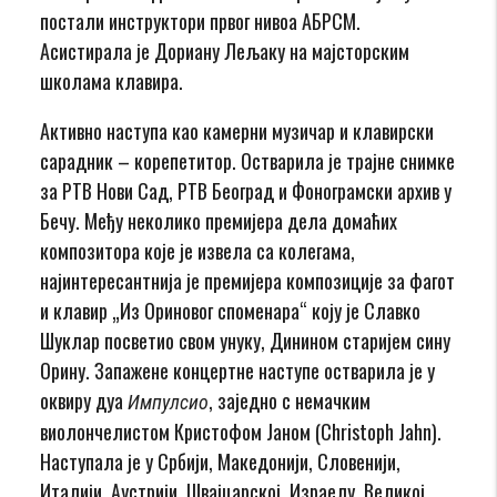
постали инструктори првог нивоа АБРСМ.
Асистирала је Дориану Лељаку на мајсторским
школама клавира.
Активно наступа као камерни музичар и клавирски
сарадник – корепетитор. Остварила је трајне снимке
за РТВ Нови Сад, РТВ Београд и Фонограмски архив у
Бечу. Међу неколико премијера дела домаћих
композитора које је извела са колегама,
најинтересантнија је премијера композиције за фагот
и клавир „Из Ориновог споменара“ коју је Славко
Шуклар посветио свом унуку, Динином старијем сину
Орину. Запажене концертне наступе остварила је у
оквиру дуа
, заједно с немачким
Импулсио
виолончелистом Кристофом Јаном (Christoph Jahn).
Наступала је у Србији, Македонији, Словенији,
Италији, Аустрији, Швајцарској, Израелу, Великој