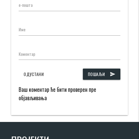
е-пошта
Име
Коментар
ОДУСТАНИ
ПОШАЉИ
send
Ваш коментар ће бити проверен пре
објављивања