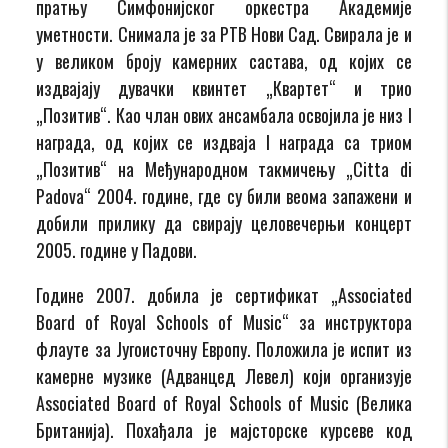
пратњу Симфонијског оркестра Академије
уметности. Снимала је за РТВ Нови Сад. Свирала је и
у великом броју камерних састава, од којих се
издвајају дувачки квинтет „Квартет“ и трио
„Позитив“. Као члан ових ансамбала освојила је низ I
награда, од којих се издваја I награда са триом
„Позитив“ на Међународном такмичењу „Citta di
Padova“ 2004. године, где су били веома запажени и
добили прилику да свирају целовечерњи концерт
2005. године у Падови.
Године 2007. добила је сертификат „Associated
Board of Royal Schools of Music“ за инструктора
флауте за Југоисточну Европу. Положила је испит из
камерне музике (Адванцед Левел) који организује
Associated Board of Royal Schools of Music (Велика
Британија). Похађала је мајсторске курсеве код