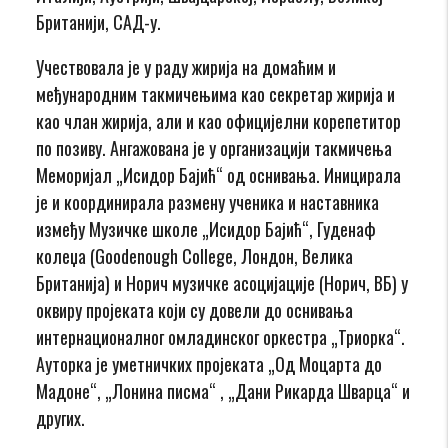
Британији, САД-у.
Учествовала је у раду жирија на домаћим и
међународним такмичењима као секретар жирија и
као члан жирија, али и као официјелни корепетитор
по позиву. Ангажована је у организацији такмичења
Меморијал „Исидор Бајић“ од оснивања. Иницирала
је и координирала размену ученика и наставника
између Музичке школе „Исидор Бајић“, Гуденаф
колеџа (Goodenough College, Лондон, Велика
Британија) и Норич музичке асоцијације (Норич, ВБ) у
оквиру пројеката који су довели до оснивања
интернационалног омладинског оркестра „Триорка“.
Ауторка је уметничких пројеката „Од Моцарта до
Мадоне“, „Лонина писма“ , „Дани Рикарда Шварца“ и
других.