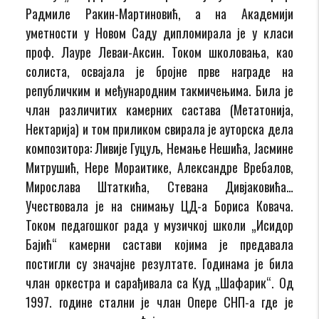
Радмиле Ракин-Мартиновић, а на Академији
уметности у Новом Саду дипломирала је у класи
проф. Лауре Леваи-Аксин. Током школовања, као
солиста, освајала је бројне прве награде на
републичким и међународним такмичењима. Била је
члан различитих камерних састава (Метатонија,
Нектарија) и том приликом свирала је ауторска дела
композитора: Ливије Гуцуљ, Немање Нешића, Јасмине
Митрушић, Нере Мораитике, Александре Вребалов,
Мирослава Штаткића, Стевана Дивјаковића…
Учествовала је на снимању ЦД-а Бориса Ковача.
Током педагошког рада у музичкој школи „Исидор
Бајић“ камерни састави којима је предавала
постигли су значајне резултате. Годинама је била
члан оркестра и сарађивала са Куд „Шафарик“. Од
1997. године стални је члан Опере СНП-а где је