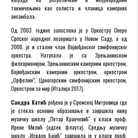
такмичењима као солиста и чланица камерних
ансамбала.
Од 2003. године запослена је у Оркестру Опере
Српског народног позоришта у Новом Саду, а од
2008. је и стални члан Војвођанског симфонијског
оркестра. Натупала је са Зрењанинском
филхармонијом, Зрењанинским камерним оркестром,
Војвођанским камерним оркестром, оркестром
„Орфелин”, Црногорским симфонијским оркестром,
Оркестром за мир (Италија 2017).
Сандра Катић
рођена је у Сремској Митровици где
је стекла основно образовање и завршила нижу
музичку школу „Петар Кранчевић“ у класи проф.
Ирене Милић (одсек флаута). Средњу музичку
школу „Исидор Бајић“ завршила је у класи проф.