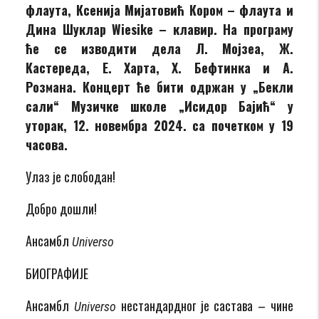
флаута, Ксенија Мијатовић Кором – флаута и
Дина Шуклар Wiesike – клавир. На програму
ће се изводити дела Л. Мојзеа, Ж.
Кастереда, Е. Харта, Х. Бефтинка и А.
Розмана. Концерт ће бити одржан у „Бекли
сали“ Музичке школе „Исидор Бајић“ у
уторак, 12. новембра 2024. са почетком у 19
часова.
Улаз је слободан!
Добро дошли!
Ансамбл
Universo
БИОГРАФИЈЕ
Ансамбл
нестандардног је састава – чине
Universo