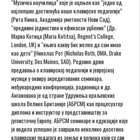
“Музичка научилица” које је оцењен као “једно од
најлепших достигнућа наше клавирске педагогије”
(Рита Кинка, Академија уметности Нови Сад),
“предивно јединствен и ефикасан уџбеник” (Др.
Мариа Котица (Maria Kotitsa), Regent’s College,
London, UK) и “књига какву бих желео да сам имао
као дете” (Николас Рот (Nicholas Roth, DMA, Drake
University, Des Moines, SAD). Редовно држи
предавања о клавирској педагогији и јеврејској
музици у оквиру акредитованих семинара,
међународних конференција, радионица и др.
Ангажована је од стране Удружења краљевских
школа Велике Британије (АБРСМ) као процесуатор
диплома и инструктор у представништву за
југоисточну Европу. АБРСМ семинаре и едукације које
је водила успешно је завршило неколико десетина
клавирских педагога из земље и региона који су сви