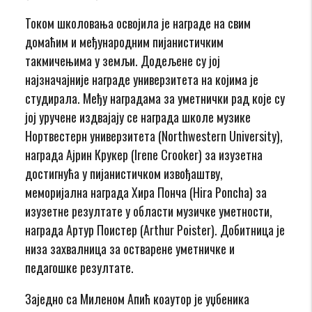
Током школовања освојила је награде на свим
домаћим и међународним пијанистичким
такмичењима у земљи. Додељене су јој
најзначајније награде универзитета на којима је
студирала. Међу наградама за уметнички рад које су
јој уручене издвајају се награда школе музике
Нортвестерн универзитета (Northwestern University),
наградa Ајрин Крукер (Irene Crooker) за изузетна
достигнућа у пијанистичком извођаштву,
меморијалнa наградa Хира Понча (Hira Poncha) за
изузетне резултате у области музичке уметности,
наградa Артур Поистер (Arthur Poister). Добитница је
низа захвалница за остварене уметничке и
педагошке резултате.
Заједно са Миленом Апић коаутор је уџбеника