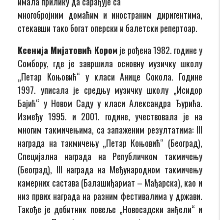
имала прилику да сарађује са
многобројним домаћим и иностраним диригентима,
стекавши тако богат оперски и балетски репертоар.
Ксенија Мијатовић Кором
је рођена 1982. године у
Сомбору, где је завршила основну музичку школу
„Петар Коњовић“ у класи Анице Сокола. Године
1997. уписала је средњу музичку школу „Исидор
Бајић“ у Новом Саду у класи Александра Ђурића.
Између 1995. и 2001. године, учествовала је на
многим такмичењима, са запаженим резултатима: III
награда на такмичењу „Петар Коњовић“ (Београд),
Специјална награда на Републичком такмичењу
(Београд), III награда на Међународном такмичењу
камерних састава (Балашиђармат – Мађарска), као и
низ првих награда на разним фестивалима у држави.
Такође је добитник повеље „Новосадски анђели“ и