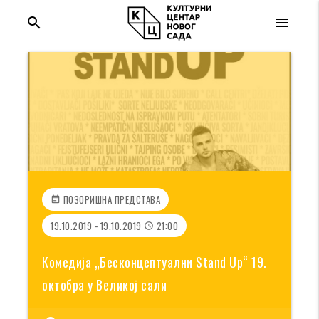
search
menu
ПОЗОРИШНА ПРЕДСТАВА
event_note
19.10.2019 - 19.10.2019
21:00
access_time
Комедија „Бесконцептуални Stand Up“ 19.
октобра у Великој сали