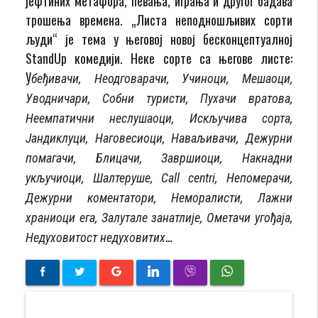
јефтиних метафора, певања, играња и другог бадава
трошења времена. „Листа неподношљивих сорти
људи“ је тема у његовој новој бесконцептуалној
StandUp комедији. Неке сорте са његове листе:
У
беђивачи, Неодговарачи, Учиноци, Мешаоци,
Уводничари, Собни туристи, Пухачи вратова,
Неемпатични неслушаоци, Искључива сорта,
Јандиклуци, Наговесиоци, Наваљивачи, Дежурни
помагачи, Блицачи, Завршиоци, Накнадни
укључиоци, Шалтеруше, Call centri, Непомерачи,
Дежурни коментатори, Неморалисти, Лажни
храниоци ега, Залутале занатлије, Ометачи угођаја,
…
Недуховитост недуховитих