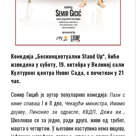
Комедија „Бесконцептуални Stand Up“, биће
изведена у суботу, 19. октобра у Великој сали
Културног центра Новог Сада, с почетком у 21
час.
Семир Гицић је аутор популарних комедија:
Пази с
I и II део,
,
киме спаваш
Чекајући министра
Имамо
,
,
,
..
дојаву
Пинокио за одрасле
КВДП
Дежа ви.
Школовао се за једно, ради друго, живи од трећег,
машта о четвртом. У његовим наступима нема вицева,