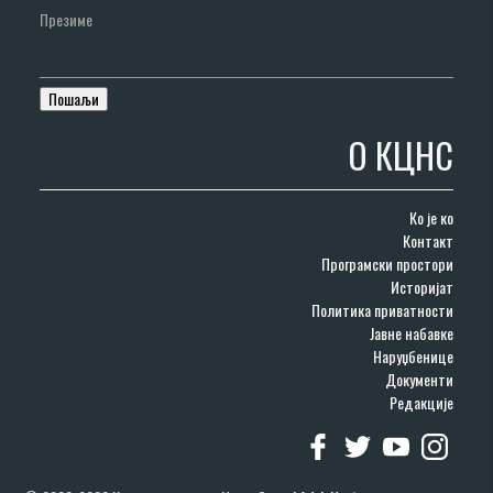
Презиме
О КЦНС
Ко је ко
Контакт
Програмски простори
Историјат
Политика приватности
Јавне набавке
Наруџбенице
Документи
Редакције