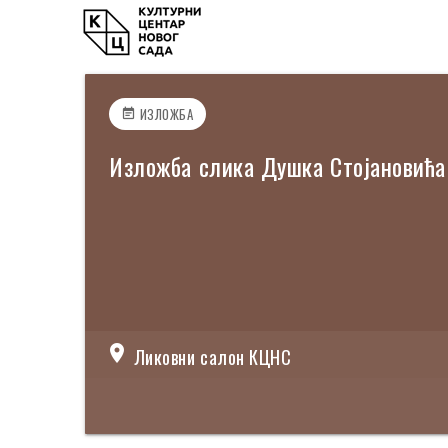
ИЗЛОЖБА
event_note
Изложба слика Душка Стојановића
location_on
Ликовни салон КЦНС