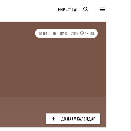
swap_horiz
search
menu
ЋИР
LAT
18.04.2016 - 02.05.2016
19.00
access_time
ДОДАЈ У КАЛЕНДАР
add