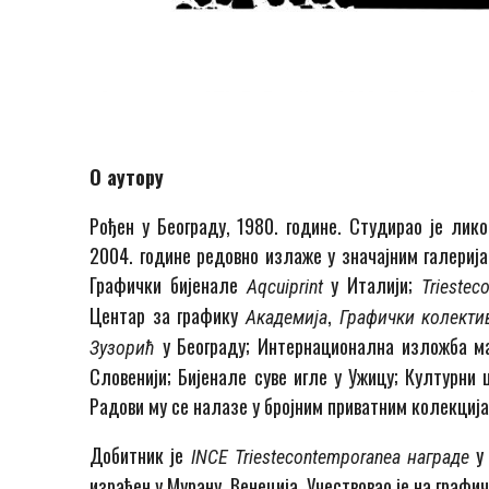
О аутору
Рођен у Београду, 1980. године. Студирао је лик
2004. године редовно излаже у значајним галериј
Графички бијенале
у Италији;
Aqcuiprint
Triestec
Центар за графику
,
Академија
Графички колект
у Београду; Интернационална изложба 
Зузорић
Словенији; Бијенале суве игле у Ужицу; Културни
Радови му се налазе у бројним приватним колекција
Добитник је
у 
INCE Triestecontemporanea награде
израђен у Мурану, Венеција. Учествовао је на граф