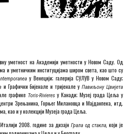
овну уметност на Академији уметности у Новом Саду. Од
ама и уметничким институцијама широм света, као што су
у Венецији; галерија СУЛУВ у Новом Саду;
ontemporanea
и Графички бијенале и тријенале у
ив
Павиљону Цвијета
мале графике
у Канади; Музеј града Цеља у
Toris-Rivieres
 центри Зрењанина, Горњег Милановца и Мајданпека, итд.
ма, као и у колекцији Музеја града Цеља.
Италији 2008. године за дизајн
који је
Грала од стакла,
ичким радионицама у Цељу и у Београду.