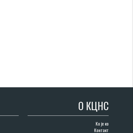
О КЦНС
Ко је ко
Контакт