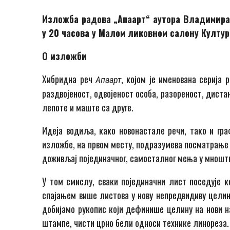
Изложба радова „Апаарт“ аутора Владимир
у 20 часова у Малом ликовном салону Култур
О изложби
Хибридна реч
, којом је именована серија
Апаарт
раздвојеност, одвојеност особа, разореност, диста
лепоте и маште са друге.
Идеја водиља, како новонастале речи, тако и граф
изложбе, на првом месту, подразумева посматрање 
доживљај појединачног, самосталног мења у мноштв
У том смислу, сваки појединачни лист поседује к
спајањем више листова у нову непредвидиву целин
добијамо рукопис који дефинише целину на нови на
штампе, чисти црно бели односи технике линореза.