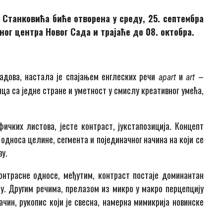
а Станковића
биће отворена у среду, 25. септембра
ног центра Новог Сада и трајаће до 08. октобра.
 радова, настала је спајањем енглеских речи
и
–
apart
art
нца са једне стране и уметност у смислу креативног умећа,
ичких листова, јесте контраст, јукстапозиција. Концепт
односа целине, сегмента и појединачног начина на који се
у.
онтрасне односе, међутим, контраст постаје доминантан
у. Другим речима, прелазом из микро у макро перцепцију
чин, рукопис који је свесна, намерна мимикрија новинске