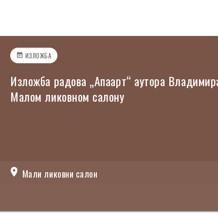
ИЗЛОЖБА
event_note
Изложба радова „Апаарт“ аутора Владимира
Малом ликовном салону
location_on
Мали ликовни салон