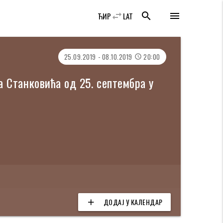
swap_horiz
search
menu
ЋИР
LAT
25.09.2019 - 08.10.2019
20:00
access_time
 Станковића од 25. септембра у
ДОДАЈ У КАЛЕНДАР
add