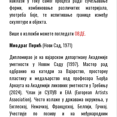
наилази у току самог процеса рада: сучељавање
форми, комбиновање различитих материјала,
употреба боје, те испитивање границе између
скулптуре и објекта.
Више о изложби можете погледати
ОВДЕ.
Миодраг Перић
(Нови Сад, 1971)
Дипломирао је на вајарском департману Академије
уметности у Новом Саду (1997). Мастер рад
одбранио на катедри за Вајарство, просторну
пластику и медаљарство код професора Ђорђа
Арнаута на Академији ликовних уметности у Требињу
(2024). Члан је СУЛУВ и ЕАА (European Artists
Association). Често излаже у државама окружења, у
Енглеској, Немачкој, Француској, Белгији, Грчкој.
Учествује по позиву и на међународним