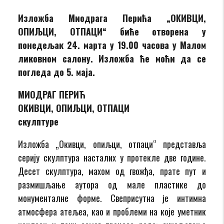
Изложба Миодрага Перића „ОКИВЦИ,
ОПИЉЦИ, ОТПАЦИ“ биће отворена у
понедељак 24. марта у 19.00 часова у Малом
ликовном салону. Изложба ће моћи да се
погледа до 5. маја.
МИОДРАГ ПЕРИЋ
ОКИВЦИ, ОПИЉЦИ, ОТПАЦИ
скулптуре
Изложба „Окивци, опиљци, отпаци“ представља
серију скулптура насталих у протекле две године.
Десет скулптура, махом од гвожђа, прате пут и
размишљање аутора од мале пластике до
монументалне форме. Свеприсутна је интимна
атмосфера атељеа, као и проблеми на које уметник