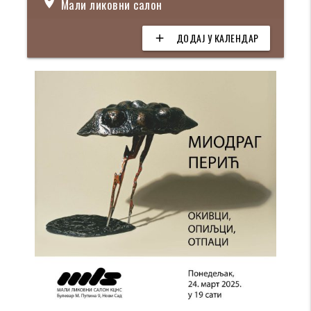
location_on
Мали ликовни салон
ДОДАЈ У КАЛЕНДАР
add