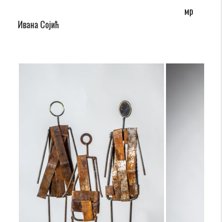
мр
Ивана Сојић