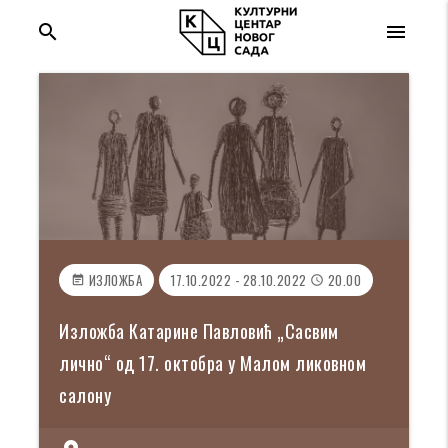
search
menu
ИЗЛОЖБА
17.10.2022 - 28.10.2022
20.00
event_note
access_time
Изложба Катарине Павловић „Сасвим
лично“ од 17. октобра у Малом ликовном
салону