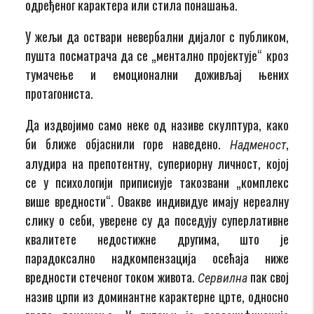
одређеног карактера или стила понашања.
У жељи да оствари невербални дијалог с публиком,
пушта посматрача да се „ментално пројектује“ кроз
тумачење и емоционални доживљај њених
протагониста.
Да издвојимо само неке од називе скулптура, како
би ближе објаснили горе наведено.
,
Надменост
алудира на препотентну, супериорну личност, којој
се у психологији приписиуjе такозвани „комплекс
више вредности“. Овакве индивидуе имају нереалну
слику о себи, уверене су да поседују суперлативне
квалитете недостижне другима, што је
парадоксално надкомпензација осећаја ниже
вредности стеченог током живота.
пак свој
Сервилна
назив црпи из доминантне карактерне црте, односно