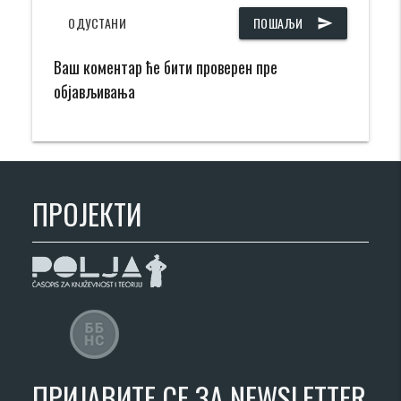
ОДУСТАНИ
ПОШАЉИ
send
Ваш коментар ће бити проверен пре
објављивања
ПРОЈЕКТИ
ПРИЈАВИТЕ СЕ ЗА NEWSLETTER