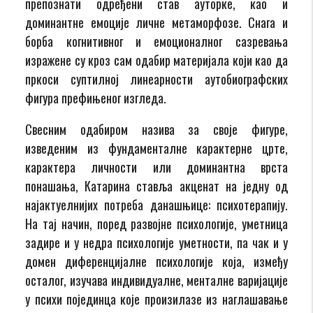
препознати одређени став ауторке, као и
доминантне емоције личне метаморфозе. Снага и
борба когнитивног и емоционалног сазревања
изражене су кроз сам одабир материјала који као да
пркоси суптилној линеарности аутобиографских
фигура префињеног изгледа.
Свесним одабиром назива за своје фигуре,
изведеним из фундаменталне карактерне црте,
карактера личности или доминантна врста
понашања, Катарина ставља акценат на једну од
најактуелнијих потреба данашњице: психотерапију.
На тај начин, поред развојне психологије, уметница
задире и у недра психологије уметности, па чак и у
домен диференцијалне психологије која, између
осталог, изучава индивидуалне, менталне варијације
у психи појединца које произилазе из наглашавање