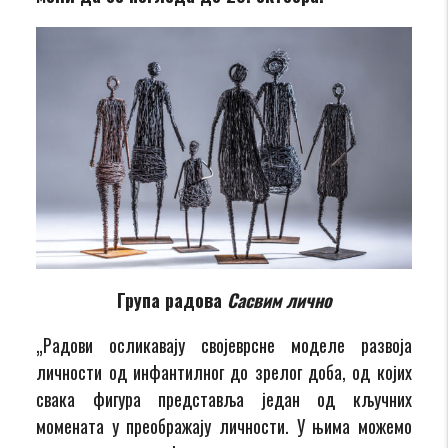
Група радова
Сасвим лично
„Радови осликавају својеврсне моделе развоја
личности од инфантилног до зрелог доба, од којих
свака фигура представља један од кључних
момената у преображају личности. У њима можемо