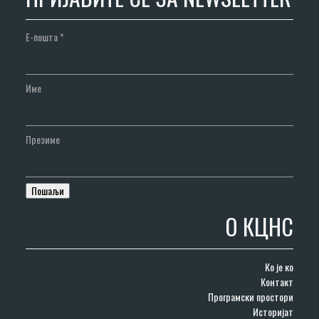
Е-пошта
*
Име
Презиме
О КЦНС
Ко је ко
Контакт
Програмски простори
Историјат