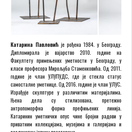
Катарина Павловић
је рођена 1984. у Београду.
Дипломирала је вајарство 2010. године на
Факултету примењених уметности у Београду, у
класи професора Мирољуба Стаменковића. Од 2011.
године је члан УЛУПУДС, где је стекла статус
самосталне уметнице. Од 2016. године је члан УЛУС.
Израђује скулптуре у различитим материјалима.
Њена дела су стилизована, претежно
антропоморфна форма префињених линија.
Катаринин уметнички опус чине бројни радови у
приватним колекцијама, музејима и галеријама и