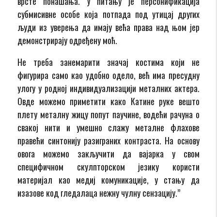
врсте понашања. У питању је персонификација
субмисивне особе која потпада под утицај других
људи из уверења да имају већа права над њом јер
демонстрирају одређену моћ.
Не треба занемарити значај костима који не
фигурира само као удобно одело, већ има пресудну
улогу у родној индивидуализацији металних актера.
Овде можемо приметити како Катине руке вешто
плету металну жицу попут паучине, водећи рачуна о
свакој нити и умешно слажу металне флахове
правећи синтонију разиграних контраста. На основу
овога можемо закључити да вајарка у свом
специфичном скулпторском језику користи
материјал као медиј комуникације, у стању да
изазове код гледалаца нежну чулну сензацију.”