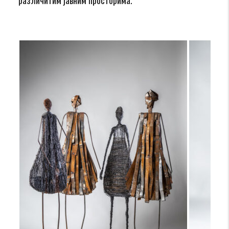
различитим јавним просторима.