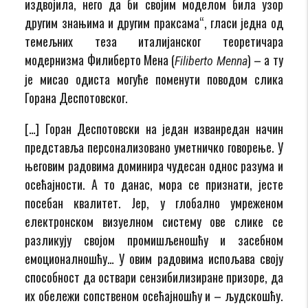
издвојила, него да би својим моделом била узор
другим знањима и другим праксама“, гласи једна од
темељних теза италијанског теоретичара
модернизма Филиберто Мена (
) – а ту
Filiberto Menna
је мисао одиста могуће поменути поводом слика
Горана Деспотовског.
[…] Горан Деспотовски на један изванредан начин
представља персонализовано уметничко говорење. У
његовим радовима доминира чудесан однос разума и
осећајности. А то данас, мора се признати, јесте
посебан квалитет. Јер, у глобално умреженом
електронском визуелном систему ове слике се
разликују својом промишљеношћу и засебном
емоционалношћу… У овим радовима испољава своју
способност да оствари сензибилизиране призоре, да
их обележи сопственом осећајношћу и – људскошћу.