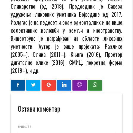
Сликарство (од 2019). Председник је Савеза
удружења ликовних уметника Војводине од 2017.
Излагао је на педесет и осам самосталних и на више
колективних изложби у земљи и иностранству.
Вишеструко је награђиван из области ликовних
уметности. Аутор је више пројеката: Разлике
(2005–), Слика (2011–), Kњига (2016), Простор
дигиталне слике (2016), СМИЦ. покретна форма
(2019–), и др.
Остави коментар
е-пошта