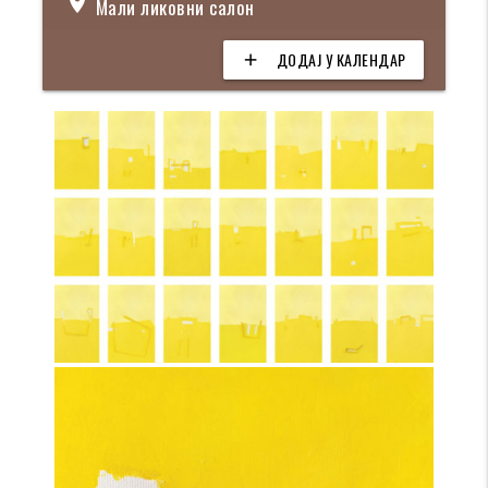
location_on
Мали ликовни салон
ДОДАЈ У КАЛЕНДАР
add